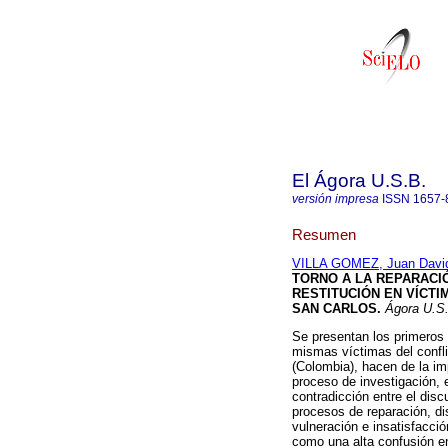
El Ágora U.S.B.
versión impresa
ISSN
1657-
Resumen
VILLA GOMEZ, Juan Davi
TORNO A LA REPARACIÓ
RESTITUCIÓN EN VÍCTI
SAN CARLOS
.
Ágora U.S
Se presentan los primeros 
mismas víctimas del confli
(Colombia), hacen de la im
proceso de investigación, e
contradicción entre el discu
procesos de reparación, dis
vulneración e insatisfacci
como una alta confusión en