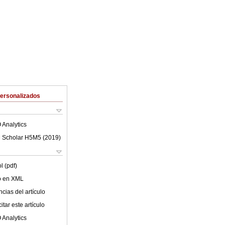
Personalizados
 Analytics
 Scholar H5M5 (
2019
)
l (pdf)
lo en XML
cias del artículo
tar este artículo
 Analytics