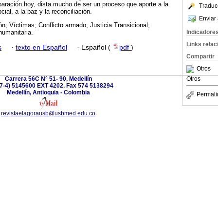
eparación hoy, dista mucho de ser un proceso que aporte a la
Traduc
cial, a la paz y la reconciliación.
Enviar 
n; Víctimas; Conflicto armado; Justicia Transicional;
Indicadore
humanitaria.
Links rela
s
·
texto en Español
·
Español (
pdf
)
Compartir
Otros
Carrera 56C N° 51- 90, Medellín
Otros
(57-4) 5145600 EXT 4202. Fax 574 5138294
Medellín, Antioquia - Colombia
Permali
revistaelagorausb@usbmed.edu.co