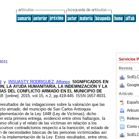
Servicios 
8031
Revista
SciELO
d
y
INSUASTY RODRIGUEZ, Alfonso
.
SIGNIFICADOS EN
Google
N, LA AYUDA HUMANITARIA, LA INDEMNIZACIÓN Y LA
MAS DEL CONFLICTO ARMADO EN EL MUNICIPIO DE
Articulo
.B.
[online]. 2015, vol.15, n.2, pp.419-445. ISSN 1657-8031.
Españo
resultados de las indagaciones sobre la valoración que las
cto armado, del municipio de San Carlos Antioquia
Articu
plementación de la Ley 1448 (Ley de Victimas); dicho
n esta primera entrega, evidenció entre otros hallazgos, la
Referen
rso oficial y el relato de las víctimas en relación a los
Como ci
cursos contradictorios respecto a la transición, el estado de
ón de necesidades básicas de las personas victimizadas así
SciELO
 la implementación de la Ley. Estos resultados, entre otros,