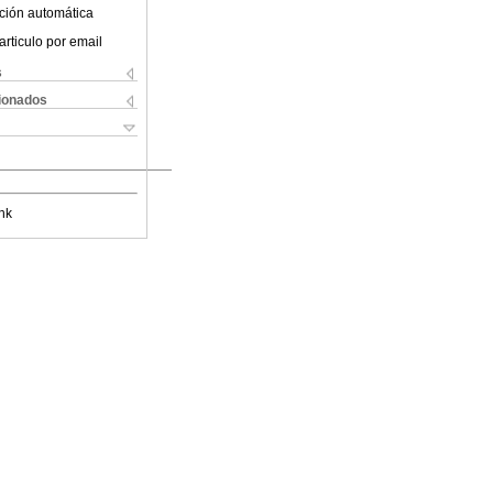
ción automática
articulo por email
s
cionados
nk