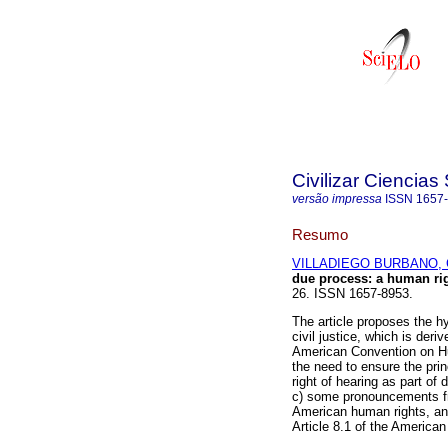
Civilizar Ciencia
versão impressa
ISSN
1657
Resumo
VILLADIEGO BURBANO, C
due process
:
a human ri
26. ISSN 1657-8953.
The article proposes the hy
civil justice, which is deri
American Convention on Hu
the need to ensure the prin
right of hearing as part of
c) some pronouncements fro
American human rights, and
Article 8.1 of the America