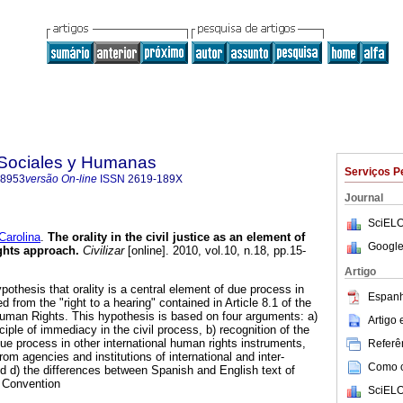
s Sociales y Humanas
Serviços P
-8953
versão On-line
ISSN
2619-189X
Journal
SciELO
arolina
.
The orality in the civil justice as an element of
Google
ghts approach
.
Civilizar
[online]. 2010, vol.10, n.18, pp.15-
Artigo
pothesis that orality is a central element of due process in
Espanh
ved from the "right to a hearing" contained in Article 8.1 of the
man Rights. This hypothesis is based on four arguments: a)
Artigo
ciple of immediacy in the civil process, b) recognition of the
 due process in other international human rights instruments,
Referên
m agencies and institutions of international and inter-
Como ci
 d) the differences between Spanish and English text of
n Convention
SciELO