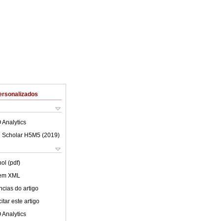
ersonalizados
 Analytics
 Scholar H5M5 (
2019
)
ol (pdf)
 em XML
cias do artigo
tar este artigo
 Analytics