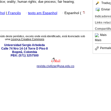
tice; orality; human rights; due process; fair hearing;
Traduç
Enviar 
hol
|
Francês
·
texto em Espanhol
·
Espanhol (
Indicadore
Links rela
Compartilh
Mais
údo deste periódico, exceto onde está identificado, está licenciado sob
uma
Licença Creative Commons
Mais
Universidad Sergio Arboleda
Permali
Calle 74 Nro 14-14 Torre D Piso 8
Bogotá, Colombia
PBX: (571) 3257500
revista.civilizar@usa.edu.co