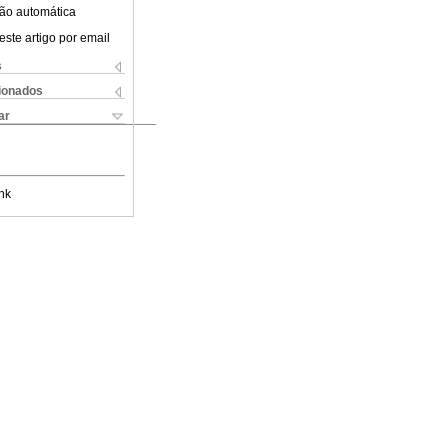
ão automática
este artigo por email
s
cionados
ar
nk