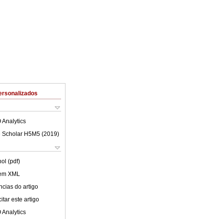
ersonalizados
 Analytics
 Scholar H5M5 (
2019
)
ol (pdf)
 em XML
cias do artigo
tar este artigo
 Analytics