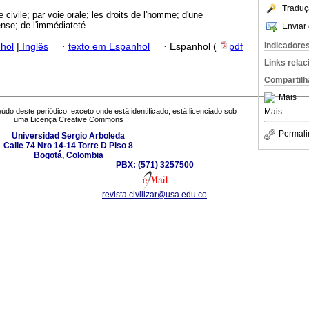
Traduç
e civile; par voie orale; les droits de l'homme; d'une
ense; de l'immédiateté.
Enviar 
Indicadore
hol
|
Inglês
·
texto em Espanhol
·
Espanhol (
pdf
Links rela
Compartilh
Mais
Mais
údo deste periódico, exceto onde está identificado, está licenciado sob
uma
Licença Creative Commons
Permali
Universidad Sergio Arboleda
Calle 74 Nro 14-14 Torre D Piso 8
Bogotá, Colombia
PBX: (571) 3257500
revista.civilizar@usa.edu.co