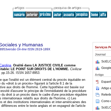
s Sociales y Humanas
Serviços P
-8953
versão On-line
ISSN
2619-189X
Journal
SciELO
arolina
.
Oralité dans LA JUSTICE CIVILE comme
Google
table
:
LE POINT SUR DROITS DE L'HOMME
.
Civilizar
18, pp.15-26. ISSN 1657-8953.
Artigo
se que l'oralité est un élément central du procès équitable en
Espanh
é du «droit à un procès» figurant à l'article 8.1 de la
tive aux droits de l'homme. Cette hypothèse est basée sur
Artigo
essité d'assurer le principe de l'immédiateté de la procédure
e du droit à un procès dans le cadre d'une procédure régulière
Referên
 internationaux relatifs aux droits de l'homme, c) Les
Como ci
 et des institutions internationales et inter-américaines des
 différences entre le texte anglais et en espagnol de l'article
SciELO