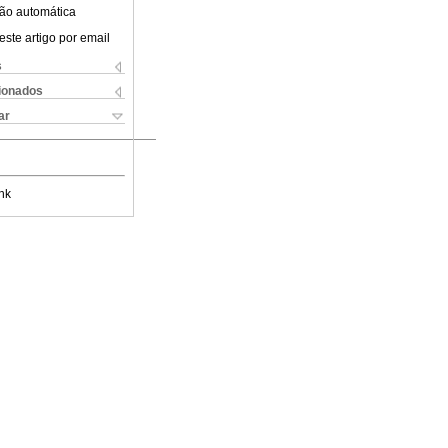
ão automática
este artigo por email
s
cionados
ar
nk