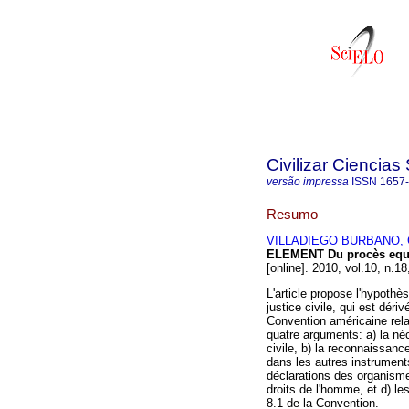
Civilizar Ciencia
versão impressa
ISSN
1657
Resumo
VILLADIEGO BURBANO, C
ELEMENT Du procès equi
[online]. 2010, vol.10, n.
L'article propose l'hypothè
justice civile, qui est dériv
Convention américaine rela
quatre arguments: a) la néc
civile, b) la reconnaissanc
dans les autres instruments
déclarations des organismes
droits de l'homme, et d) les
8.1 de la Convention.