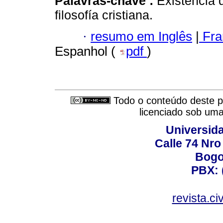
Palavras-chave :
Existencia 
filosofía cristiana.
·
resumo em Inglês
|
Fra
Espanhol (
pdf
)
Todo o conteúdo deste pe
licenciado sob um
Universid
Calle 74 Nro
Bogo
PBX: 
revista.c