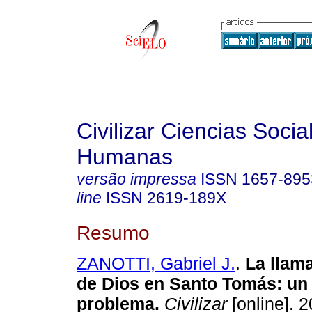
Civilizar Ciencias Socia
Humanas
versão impressa
ISSN
1657-895
line
ISSN
2619-189X
Resumo
ZANOTTI, Gabriel J.
.
La llam
de Dios en Santo Tomás
:
un 
problema
.
Civilizar
[online]. 2