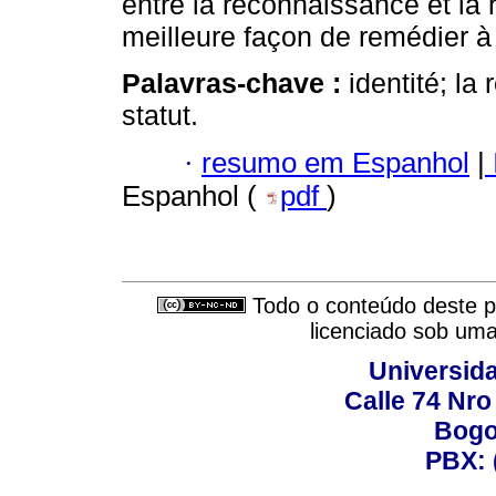
entre la reconnaissance et la r
meilleure façon de remédier à l
Palavras-chave :
identité; la
statut.
·
resumo em Espanhol
|
Espanhol (
pdf
)
Todo o conteúdo deste pe
licenciado sob um
Universid
Calle 74 Nro
Bogo
PBX: 