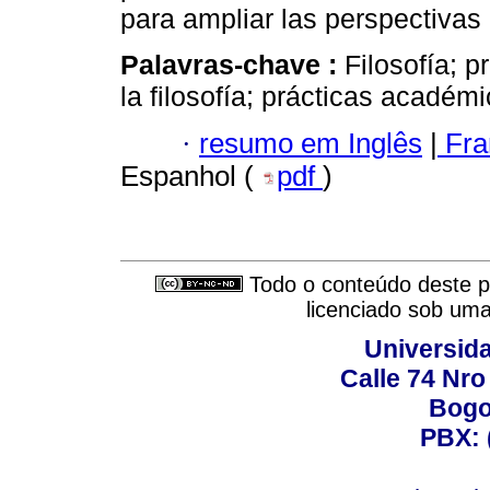
para ampliar las perspectivas 
Palavras-chave :
Filosofía; p
la filosofía; prácticas académi
·
resumo em Inglês
|
Fra
Espanhol (
pdf
)
Todo o conteúdo deste pe
licenciado sob um
Universid
Calle 74 Nro
Bogo
PBX: 