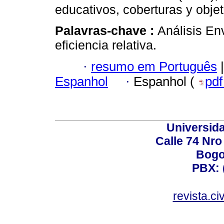
educativos, coberturas y objet
Palavras-chave :
Análisis En
eficiencia relativa.
·
resumo em Português
|
Espanhol
·
Espanhol (
pd
Universid
Calle 74 Nro
Bogo
PBX: 
revista.c