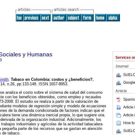
s Sociales y Humanas
Services 
3
Journal
SciELO
mith
.
Tabaco en Colombia
:
costos y ¿beneficios?
.
Google
l.14, n.26, pp.133-148. ISSN 1657-8953.
Article
se analiza el costo sobre el sistema de salud del consumo
te con los beneficios obtenidos, como empleo y recaudos
Spanis
73-2008. El estudio se realiza a partir de la valoración de
mediante modelos de regresión simple y modelo de ecuaciones
Article
ones de la demanda condicionada de factores indican que el
calera tiene una dinámica inercial propia, lo que sugiere una
Article
derivada de la organización industrial. Adicionalmente, los
How to 
trabajos industriales y agrícolas de la actividad tabacalera
a pequeña parte de los recursos que se gastan en atención
SciELO
 de tabaco.