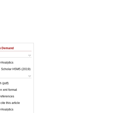
on Demand
 Analytics
 Scholar H5M5 (
2019
)
h (pdf)
 in xml format
 references
cite this article
 Analytics