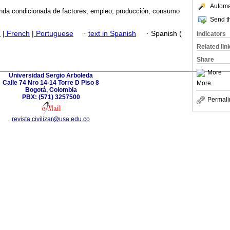
Automat
da condicionada de factores; empleo; producción; consumo
Send th
h
|
French
|
Portuguese
·
text in Spanish
·
Spanish (
Indicators
Related lin
Share
More
Universidad Sergio Arboleda
Calle 74 Nro 14-14 Torre D Piso 8
More
Bogotá, Colombia
PBX: (571) 3257500
Permali
revista.civilizar@usa.edu.co