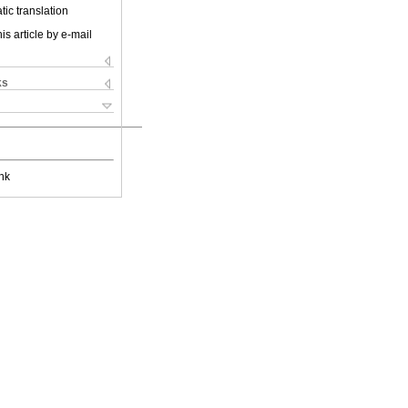
ic translation
is article by e-mail
ks
nk