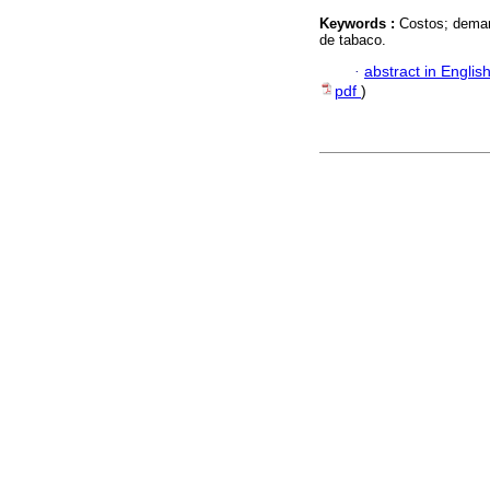
Keywords :
Costos; deman
de tabaco.
·
abstract in Englis
pdf
)