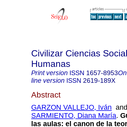
Civilizar Ciencias Socia
Humanas
Print version
ISSN
1657-8953
On
line version
ISSN
2619-189X
Abstract
GARZON VALLEJO, Iván
an
SARMIENTO, Diana María
.
Gu
las aulas: el canon de la teor