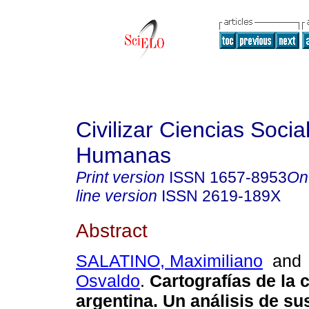
Civilizar Ciencias Socia
Humanas
Print version
ISSN
1657-8953
On
line version
ISSN
2619-189X
Abstract
SALATINO, Maximiliano
an
Osvaldo
.
Cartografías de la c
argentina. Un análisis de su