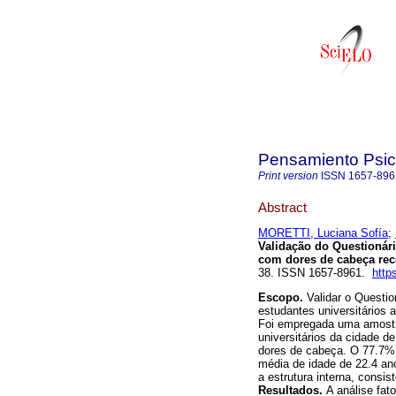
Pensamiento Psic
Print version
ISSN
1657-896
Abstract
MORETTI, Luciana Sofía
;
Validação do Questionári
com dores de cabeça rec
38. ISSN 1657-8961.
http
Escopo.
Validar o Questi
estudantes universitários
Foi empregada uma amostra
universitários da cidade d
dores de cabeça. O 77.7
média de idade de 22.4 ano
a estrutura interna, consis
Resultados.
A análise fat