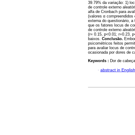
39.79% da variação: 1) loc
de controle externo aleatór
alfa de Cronbach para aval
(valores α compreendidos en
externa do questionário, a
que os fatores locus de co
de controle externo aleató
(r= 0.15, p<0.01; r=0.23, 
baixos.
Conclusão.
Embor
psicométricos feitos permi
para avaliar locus de cont
ocasionada por dores de c
Keywords :
Dor de cabeça
·
abstract in Englis