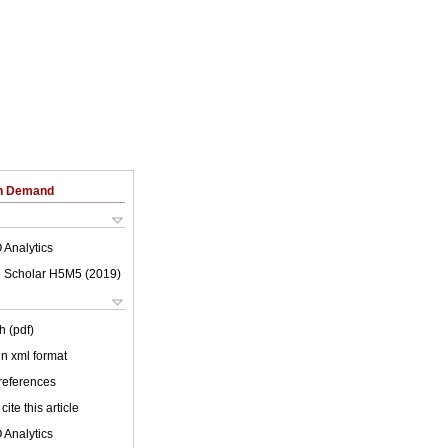
on Demand
 Analytics
 Scholar H5M5 (
2019
)
h (pdf)
 in xml format
 references
cite this article
 Analytics