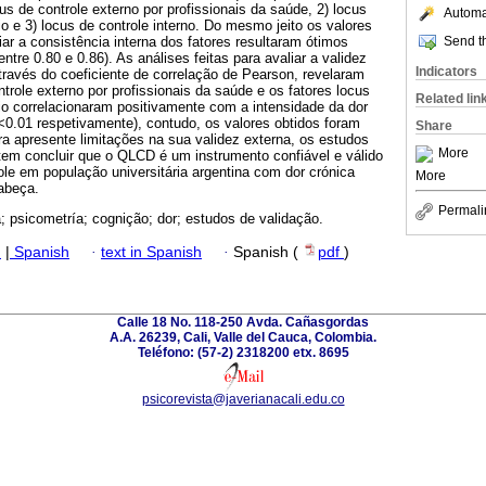
us de controle externo por profissionais da saúde, 2) locus
Automat
io e 3) locus de controle interno. Do mesmo jeito os valores
Send th
iar a consistência interna dos fatores resultaram ótimos
tre 0.80 e 0.86). As análises feitas para avaliar a validez
Indicators
 través do coeficiente de correlação de Pearson, revelaram
ntrole externo por profissionais da saúde e os fatores locus
Related lin
rio correlacionaram positivamente com a intensidade da dor
p<0.01 respetivamente), contudo, os valores obtidos foram
Share
a apresente limitações na sua validez externa, os estudos
More
tem concluir que o QLCD é um instrumento confiável e válido
role em população universitária argentina com dor crónica
More
abeça.
Permali
; psicometría; cognição; dor; estudos de validação.
h
|
Spanish
·
text in Spanish
·
Spanish (
pdf
)
Calle 18 No. 118-250 Avda. Cañasgordas
A.A. 26239, Cali, Valle del Cauca, Colombia.
Teléfono: (57-2) 2318200 etx. 8695
psicorevista@javerianacali.edu.co