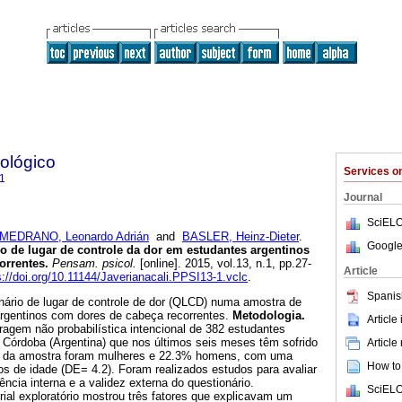
ológico
Services 
1
Journal
SciELO
MEDRANO, Leonardo Adrián
and
BASLER, Heinz-Dieter
.
Google
o de lugar de controle da dor em estudantes argentinos
orrentes
.
Pensam. psicol.
[online]. 2015, vol.13, n.1, pp.27-
Article
s://doi.org/10.11144/Javerianacali.PPSI13-1.vclc
.
Spanis
onário de lugar de controle de dor (QLCD) numa amostra de
 argentinos com dores de cabeça recorrentes.
Metodologia.
Article
gem não probabilística intencional de 382 estudantes
e Córdoba (Argentina) que nos últimos seis meses têm sofrido
Article
% da amostra foram mulheres e 22.3% homens, com uma
How to 
s de idade (DE= 4.2). Foram realizados estudos para avaliar
tência interna e a validez externa do questionário.
SciELO
orial exploratório mostrou três fatores que explicavam um