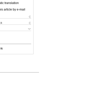
ic translation
is article by e-mail
ks
nk