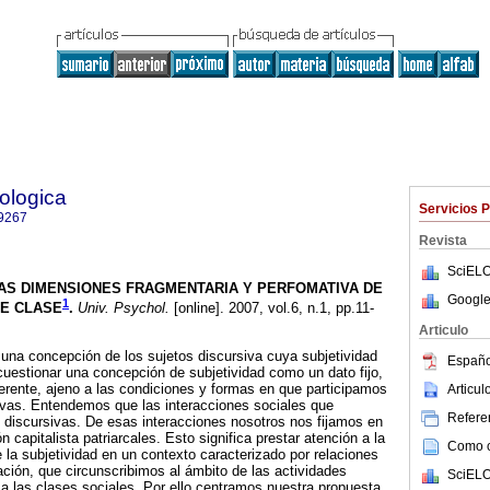
ologica
Servicios 
9267
Revista
SciELO
AS DIMENSIONES FRAGMENTARIA Y PERFOMATIVA DE
Google
1
DE CLASE
.
Univ. Psychol.
[online]. 2007, vol.6, n.1, pp.11-
Articulo
una concepción de los sujetos discursiva cuya subjetividad
Españo
 cuestionar una concepción de subjetividad como un dato fijo,
erente, ajeno a las condiciones y formas en que participamos
Articu
ivas. Entendemos que las interacciones sociales que
Referen
 discursivas. De esas interacciones nosotros nos fijamos en
n capitalista patriarcales. Esto significa prestar atención a la
Como ci
 la subjetividad en un contexto caracterizado por relaciones
ción, que circunscribimos al ámbito de las actividades
SciELO
 a las clases sociales. Por ello centramos nuestra propuesta