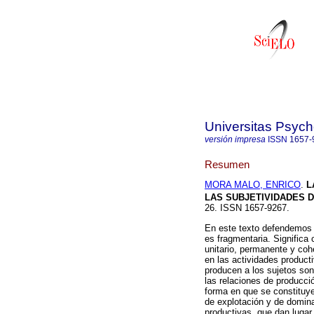
Universitas Psych
versión impresa
ISSN
1657-
Resumen
MORA MALO, ENRICO
.
L
LAS SUBJETIVIDADES 
26. ISSN 1657-9267.
En este texto defendemos 
es fragmentaria. Significa
unitario, permanente y coh
en las actividades product
producen a los sujetos son
las relaciones de producció
forma en que se constituye
de explotación y de domina
productivas, que dan lugar