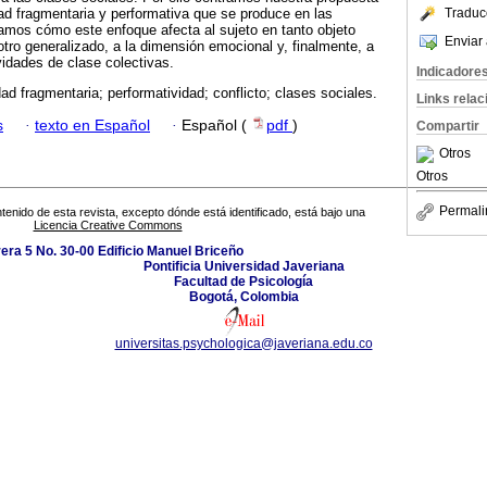
dad fragmentaria y performativa que se produce en las
Traduc
amos cómo este enfoque afecta al sujeto en tanto objeto
Enviar 
l otro generalizado, a la dimensión emocional y, finalmente, a
vidades de clase colectivas.
Indicadore
dad fragmentaria; performatividad; conflicto; clases sociales.
Links rela
s
·
texto en Español
·
Español (
pdf
)
Compartir
Otros
Otros
Permali
tenido de esta revista, excepto dónde está identificado, está bajo una
Licencia Creative Commons
era 5 No. 30-00 Edificio Manuel Briceño
Pontificia Universidad Javeriana
Facultad de Psicología
Bogotá, Colombia
universitas.psychologica@javeriana.edu.co