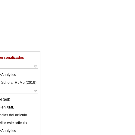
Personalizados
 Analytics
 Scholar H5M5 (
2019
)
l (pdf)
lo en XML
cias del artículo
tar este artículo
 Analytics