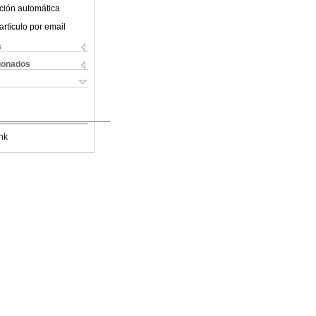
ción automática
articulo por email
s
cionados
nk