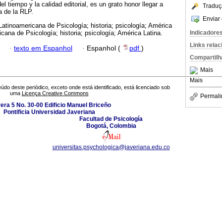
el tiempo y la calidad editorial, es un grato honor llegar a
Traduç
a de la RLP.
Enviar 
Latinoamericana de Psicología; historia; psicología; América
Indicadore
cana de Psicología; historia; psicología; América Latina.
Links rela
·
texto em Espanhol
·
Espanhol (
pdf
)
Compartilh
Mais
Mais
údo deste periódico, exceto onde está identificado, está licenciado sob
uma
Licença Creative Commons
Permali
era 5 No. 30-00 Edificio Manuel Briceño
Pontificia Universidad Javeriana
Facultad de Psicología
Bogotá, Colombia
universitas.psychologica@javeriana.edu.co