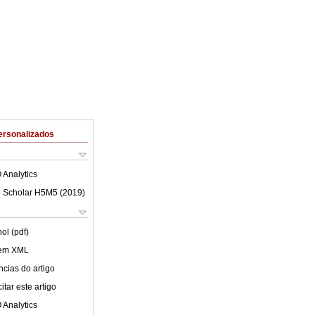
ersonalizados
 Analytics
 Scholar H5M5 (
2019
)
ol (pdf)
 em XML
cias do artigo
tar este artigo
 Analytics