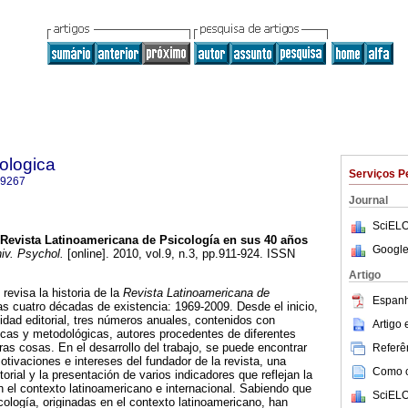
ologica
Serviços P
-9267
Journal
SciELO
 Revista Latinoamericana de Psicología en sus 40 años
Google
iv. Psychol.
[online]. 2010, vol.9, n.3, pp.911-924. ISSN
Artigo
revisa la historia de la
Revista Latinoamericana de
Espanh
as cuatro décadas de existencia: 1969-2009. Desde el inicio,
idad editorial, tres números anuales, contenidos con
Artigo
icas y metodológicas, autores procedentes de diferentes
ras cosas. En el desarrollo del trabajo, se puede encontrar
Referên
otivaciones e intereses del fundador de la revista, una
Como ci
torial y la presentación de varios indicadores que reflejan la
en el contexto latinoamericano e internacional. Sabiendo que
SciELO
ología, originadas en el contexto latinoamericano, han