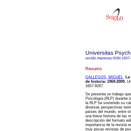
Universitas Psych
versão impressa
ISSN
1657
Resumo
GALLEGOS, MIGUEL
.
La
de historia: 1969-2009
.
Un
1657-9267.
Se presenta un trabajo que 
Psicología
(RLP) durante l
la RLP ha sostenido su cal
diversas perspectivas teór
países del mundo, entre ot
una breve historia de las m
descripción del formato edi
importancia de la revista 
muy pocas revistas de psic