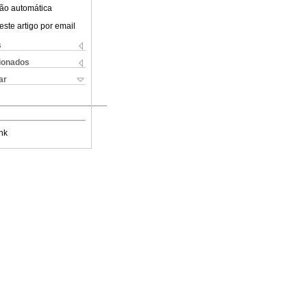
ão automática
este artigo por email
s
cionados
ar
nk