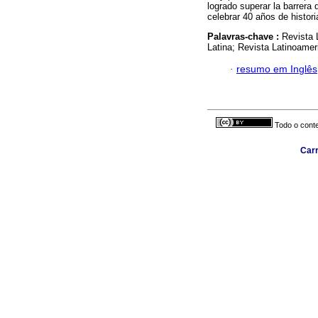
logrado superar la barrera d
celebrar 40 años de histori
Palavras-chave :
Revista 
Latina; Revista Latinoameri
·
resumo em Inglês
Todo o conte
Carr