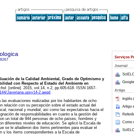
ologica
Serviços P
-9267
Journal
SciELO
luación de la Calidad Ambiental, Grado de Optimismo y
Google
ilidad con Respecto al Estado del Ambiente en
hol.
[online]. 2015, vol.14, n.2, pp.605-618. ISSN 1657-
Artigo
11144/Javeriana.upsy14-2.aeqd
.
Inglês 
a las evaluaciones realizadas por los habitantes de ocho
n relación con su percepción sobre el estado actual del
Artigo
cal, nacional y mundial, así como las expectativas hacia el
signación de responsabilidades en cuanto a la gestión del
Referên
aron un total de 944 personas de ocho países, hombres y
Como ci
n diferentes niveles de educación. Se aplicó la Escala de
ue se le añadieron dos ítems pertinentes para evaluar el
SciELO
n y los ítems correspondientes a la Escala de