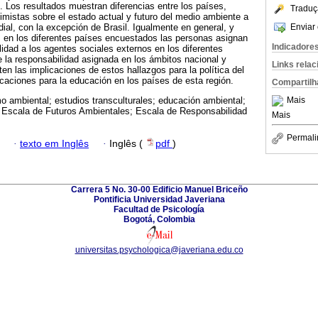
 Los resultados muestran diferencias entre los países,
Traduç
mistas sobre el estado actual y futuro del medio ambiente a
Enviar 
dial, con la excepción de Brasil. Igualmente en general, y
, en los diferentes países encuestados las personas asignan
Indicadore
lidad a los agentes sociales externos en los diferentes
 la responsabilidad asignada en los ámbitos nacional y
Links rela
en las implicaciones de estos hallazgos para la política del
caciones para la educación en los países de esta región.
Compartilh
Mais
o ambiental; estudios transculturales; educación ambiental;
; Escala de Futuros Ambientales; Escala de Responsabilidad
Mais
Permali
·
texto em Inglês
·
Inglês (
pdf
)
Carrera 5 No. 30-00 Edificio Manuel Briceño
Pontificia Universidad Javeriana
Facultad de Psicología
Bogotá, Colombia
universitas.psychologica@javeriana.edu.co