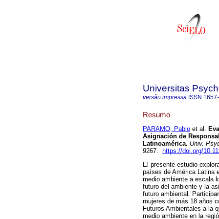
Universitas Psych
versão impressa
ISSN
1657
Resumo
PARAMO, Pablo
et al.
Eva
Asignación de Responsab
Latinoamérica
.
Univ. Psyc
9267.
https://doi.org/10.
El presente estudio explor
países de América Latina e
medio ambiente a escala lo
futuro del ambiente y la a
futuro ambiental. Particip
mujeres de más 18 años co
Futuros Ambientales a la q
medio ambiente en la regió