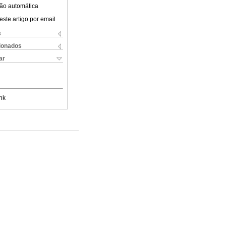
ão automática
este artigo por email
s
cionados
ar
nk