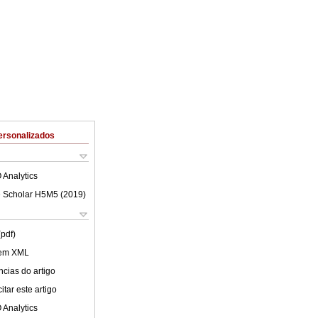
ersonalizados
 Analytics
 Scholar H5M5 (
2019
)
(pdf)
 em XML
cias do artigo
tar este artigo
 Analytics