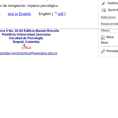
Automat
lo de inmigración; impacto psicológico.
Send th
h
·
text in English
·
English (
pdf
)
Indicators
Related lin
Share
era 5 No. 30-00 Edificio Manuel Briceño
Pontificia Universidad Javeriana
More
Facultad de Psicología
Bogotá, Colombia
More
Permali
versitas.psychologica@javeriana.edu.co