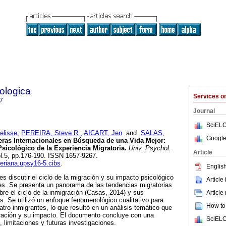
ologica
Services 
7
Journal
SciELO
lisse
;
PEREIRA, Steve R.
;
AICART, Jen
and
SALAS,
Google
ras Internacionales en Búsqueda de una Vida Mejor:
icológico de la Experiencia Migratoria.
Univ. Psychol.
Article
ppl.5, pp.176-190. ISSN 1657-9267.
veriana.upsy16-5.cibs
.
English
 es discutir el ciclo de la migración y su impacto psicológico
Article
tes. Se presenta un panorama de las tendencias migratorias
bre el ciclo de la inmigración (Casas, 2014) y sus
Article
. Se utilizó un enfoque fenomenológico cualitativo para
How to 
uatro inmigrantes, lo que resultó en un análisis temático que
igración y su impacto. El documento concluye con una
SciELO
 limitaciones y futuras investigaciones.