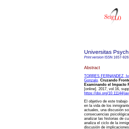
Universitas Psych
Print version
ISSN
1657-926
Abstract
TORRES FERNANDEZ, Ive
Gonzalo
.
Cruzando Fronte
Examinando el Impacto Ps
[online]. 2017, vol.16, su
https://doi.org/10.11144/ja
El objetivo de este trabajo
en la vida de los inmigran
actuales, una discusión so
consecuencias psicológicas
analizar las historias de c
analiza el ciclo de la inm
discusión de implicaciones,