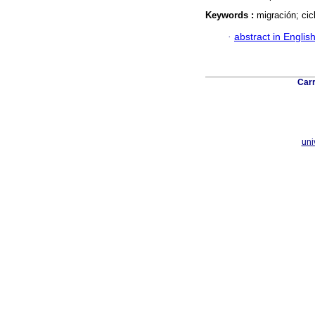
Keywords :
migración; cic
·
abstract in Englis
Carr
uni