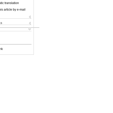
ic translation
is article by e-mail
ks
nk