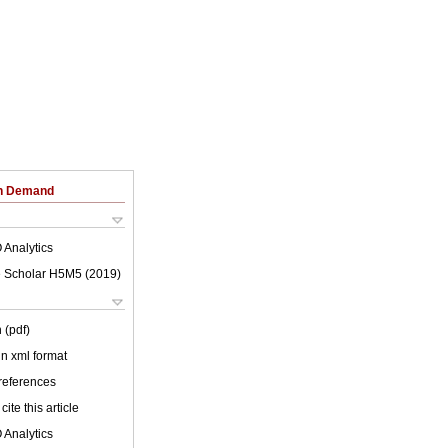
on Demand
 Analytics
 Scholar H5M5 (
2019
)
 (pdf)
 in xml format
 references
cite this article
 Analytics