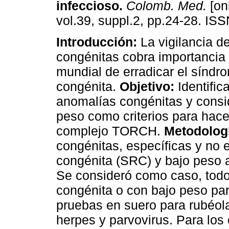
infeccioso
.
Colomb. Med.
[on
vol.39, suppl.2, pp.24-28. IS
Introducción:
La vigilancia d
congénitas cobra importancia 
mundial de erradicar el síndr
congénita.
Objetivo:
Identifica
anomalías congénitas y consid
peso como criterios para hace
complejo TORCH.
Metodolog
congénitas, específicas y no 
congénita (SRC) y bajo peso a
Se consideró como caso, todo
congénita o con bajo peso par
pruebas en suero para rubéola
herpes y parvovirus. Para los 