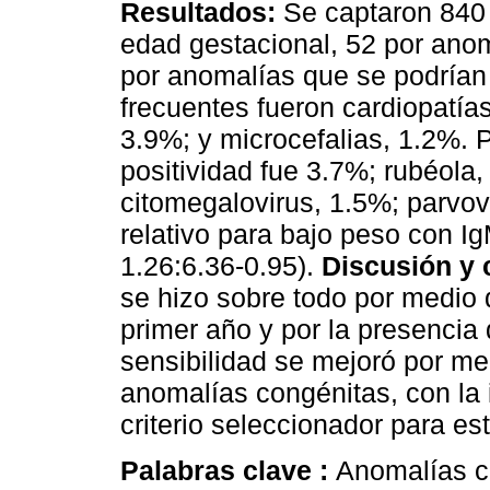
Resultados:
Se captaron 840 
edad gestacional, 52 por ano
por anomalías que se podrían
frecuentes fueron cardiopatí
3.9%; y microcefalias, 1.2%. P
positividad fue 3.7%; rubéola
citomegalovirus, 1.5%; parvov
relativo para bajo peso con Ig
1.26:6.36-0.95).
Discusión y 
se hizo sobre todo por medio d
primer año y por la presencia
sensibilidad se mejoró por med
anomalías congénitas, con la 
criterio seleccionador para es
Palabras clave :
Anomalías c