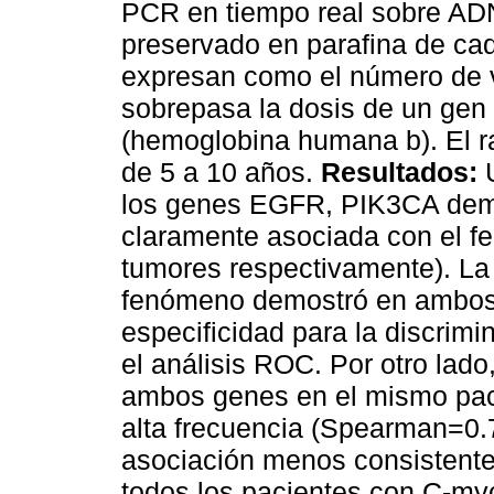
PCR en tiempo real sobre ADN
preservado en parafina de cad
expresan como el número de 
sobrepasa la dosis de un gen 
(hemoglobina humana b). El r
de 5 a 10 años.
Resultados:
U
los genes EGFR, PIK3CA demos
claramente asociada con el f
tumores respectivamente). La 
fenómeno demostró en ambos 
especificidad para la discrim
el análisis ROC. Por otro lado
ambos genes en el mismo pac
alta frecuencia (Spearman=0.
asociación menos consistente 
todos los pacientes con C-my