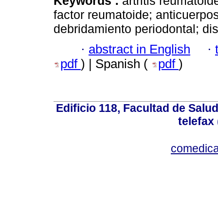
Keywords :
artritis reumatoid
factor reumatoide; anticuerpos 
debridamiento periodontal; dis
·
abstract in English
·
pdf
) | Spanish (
pdf
)
Edificio 118, Facultad de Salud
telefax
comedica