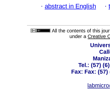
·
abstract in English
·
All the contents of this jo
under a
Creative 
Univer
Call
Maniz
Tel.: (57) (
Fax: Fax: (57)
labmicr