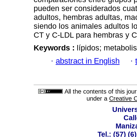
pueden ser considerados cuatr
adultos, hembras adultas, ma
siendo los animales adultos l
CT y C-LDL para hembras y 
Keywords :
lípidos; metaboli
·
abstract in English
·
All the contents of this jo
under a
Creative 
Univer
Call
Maniz
Tel.: (57) (