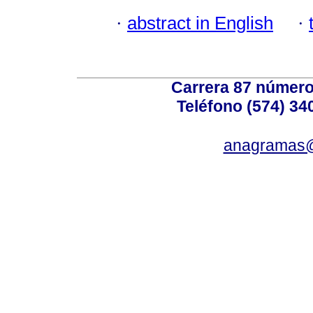
·
abstract in English
·
Carrera 87 número
Teléfono (574) 340
anagramas@