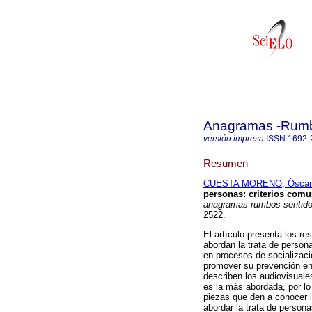
Anagramas -Rumbo
versión impresa
ISSN
1692-
Resumen
CUESTA MORENO, Óscar 
personas
:
criterios comu
anagramas rumbos sentid
2522.
El artículo presenta los re
abordan la trata de persona
en procesos de socializac
promover su prevención en 
describen los audiovisuale
es la más abordada, por lo
piezas que den a conocer l
abordar la trata de person