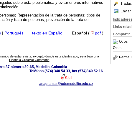
aigados sobre esta problemática y evitar errores informativos
Traduc
ctimización.
Enviar 
personas; Representación de la trata de personas; tipos de
Indicadore
ación y trata de personas; prevención de la trata de
Links rela
s
|
Portugués
·
texto en Español
·
Español (
pdf
)
Compartir
Otros
Otros
tenido de esta revista, excepto dónde está identificado, está bajo una
Permali
Licencia Creative Commons
era 87 número 30-65, Medellín, Colombia
Teléfono (574) 340 54 33, fax (574)340 52 16
anagramas@udemedellin.edu.co