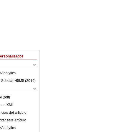
Personalizados
 Analytics
 Scholar H5M5 (
2019
)
l (pdf)
lo en XML
cias del artículo
tar este artículo
 Analytics