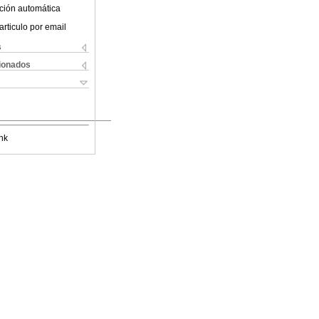
ción automática
articulo por email
s
cionados
nk