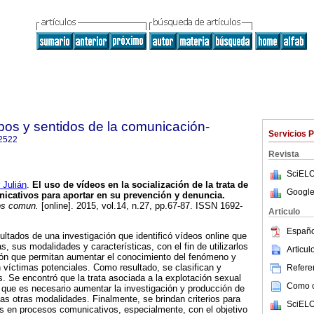
s y sentidos de la comunicación-
Servicios 
2522
Revista
SciELO
Julián
.
El uso de vídeos en la socialización de la trata de
Google
nicativos para aportar en su prevención y denuncia
.
os comun.
[online]. 2015, vol.14, n.27, pp.67-87. ISSN 1692-
Articulo
Españo
sultados de una investigación que identificó vídeos online que
s, sus modalidades y características, con el fin de utilizarlos
Articu
ión que permitan aumentar el conocimiento del fenómeno y
víctimas potenciales. Como resultado, se clasifican y
Referen
s. Se encontró que la trata asociada a la explotación sexual
Como ci
 que es necesario aumentar la investigación y producción de
as otras modalidades. Finalmente, se brindan criterios para
SciELO
as en procesos comunicativos, especialmente, con el objetivo