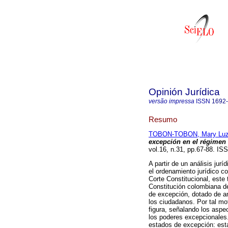
Opinión Jurídica
versão impressa
ISSN
1692
Resumo
TOBON-TOBON, Mary Lu
excepción en el régimen
vol.16, n.31, pp.67-88. I
A partir de un análisis jur
el ordenamiento jurídico co
Corte Constitucional, este 
Constitución colombiana d
de excepción, dotado de am
los ciudadanos. Por tal mot
figura, señalando los aspe
los poderes excepcionales.
estados de excepción: esta