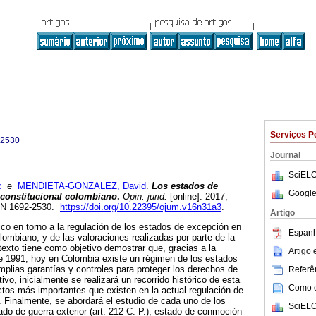
Serviços P
-2530
Journal
SciELO
z
e
MENDIETA-GONZALEZ, David
.
Los estados de
Google
 constitucional colombiano
.
Opin. jurid.
[online]. 2017,
SSN 1692-2530.
https://doi.org/10.22395/ojum.v16n31a3
.
Artigo
ídico en torno a la regulación de los estados de excepción en
Espanh
lombiano, y de las valoraciones realizadas por parte de la
texto tiene como objetivo demostrar que, gracias a la
Artigo
e 1991, hoy en Colombia existe un régimen de los estados
plias garantías y controles para proteger los derechos de
Referên
ivo, inicialmente se realizará un recorrido histórico de esta
Como ci
ctos más importantes que existen en la actual regulación de
 Finalmente, se abordará el estudio de cada uno de los
SciELO
do de guerra exterior (art. 212 C. P.), estado de conmoción