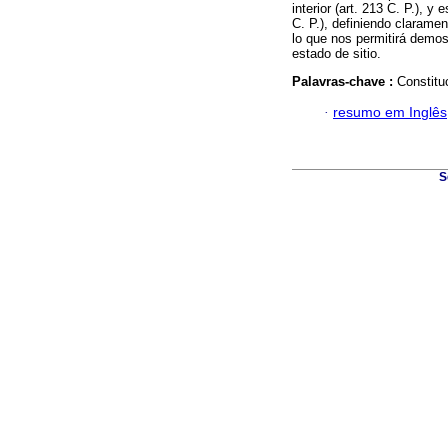
interior (art. 213 C. P.), 
C. P.), definiendo claramen
lo que nos permitirá demos
estado de sitio.
Palavras-chave :
Constitu
·
resumo em Inglês
S