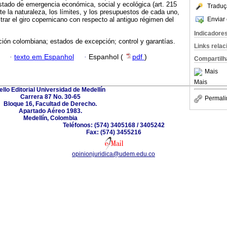
y estado de emergencia económica, social y ecológica (art. 215
Traduç
te la naturaleza, los límites, y los presupuestos de cada uno,
Enviar 
trar el giro copernicano con respecto al antiguo régimen del
Indicadore
ción colombiana; estados de excepción; control y garantías.
Links rela
·
texto em Espanhol
·
Espanhol (
pdf
)
Compartilh
Mais
Mais
ello Editorial Universidad de Medellín
Carrera 87 No. 30-65
Permali
Bloque 16, Facultad de Derecho.
Apartado Aéreo 1983.
Medellín, Colombia
Teléfonos: (574) 3405168 / 3405242
Fax: (574) 3455216
opinionjuridica@udem.edu.co