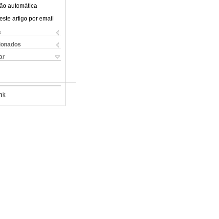
ão automática
este artigo por email
s
cionados
ar
nk