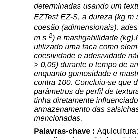
determinadas usando um text
EZTest EZ-S, a dureza (kg m 
coesão (adimensionais), ades
-2
m s
) e mastigabilidade (kg).
utilizado uma faca como eleme
coesividade e adesividade não
> 0,05) durante o tempo de 
enquanto gomosidade e masti
contra 100. Concluiu-se que
parâmetros de perfil de textu
tinha diretamente influenciad
armazenamento das salsichas
mencionadas.
Palavras-chave :
Aquicultur