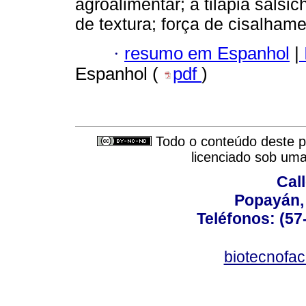
agroalimentar; a tilápia salsic
de textura; força de cisalhame
·
resumo em Espanhol
|
Espanhol (
pdf
)
Todo o conteúdo deste pe
licenciado sob um
Call
Popayán,
Teléfonos: (57
biotecnofa