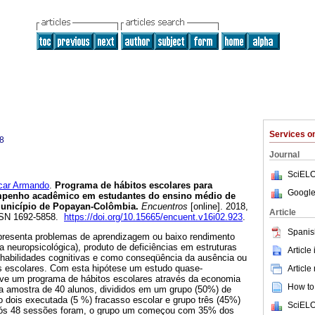
Services 
8
Journal
SciELO
ar Armando
.
Programa de hábitos escolares para
Google
empenho acadêmico em estudantes do ensino médio de
município de Popayan-Colômbia.
Encuentros
[online]. 2018,
Article
ISSN 1692-5858.
https://doi.org/10.15665/encuent.v16i02.923
.
Spanis
resenta problemas de aprendizagem ou baixo rendimento
 neuropsicológica), produto de deficiências em estruturas
Article
habilidades cognitivas e como conseqüência da ausência ou
os escolares. Com esta hipótese um estudo quase-
Article
ve um programa de hábitos escolares através da economia
How to 
a amostra de 40 alunos, divididos em um grupo (50%) de
 dois executada (5 %) fracasso escolar e grupo três (45%)
SciELO
após 48 sessões foram, o grupo um começou com 35% dos