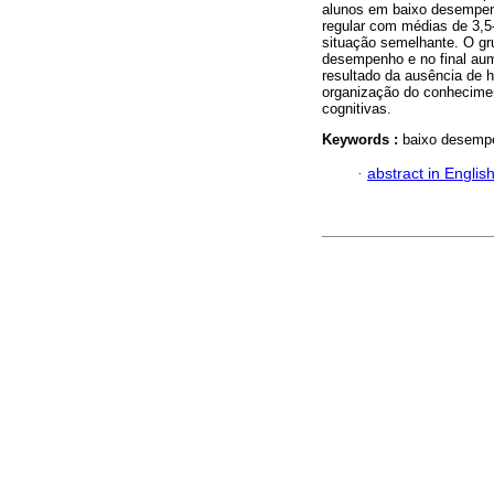
alunos em baixo desempen
regular com médias de 3,5
situação semelhante. O g
desempenho e no final au
resultado da ausência de h
organização do conhecimen
cognitivas.
Keywords :
baixo desempe
·
abstract in Englis