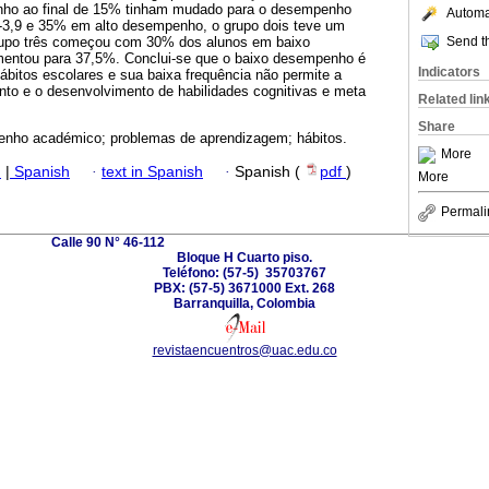
ho ao final de 15% tinham mudado para o desempenho
Automat
-3,9 e 35% em alto desempenho, o grupo dois teve um
Send th
rupo três começou com 30% dos alunos em baixo
mentou para 37,5%. Conclui-se que o baixo desempenho é
Indicators
ábitos escolares e sua baixa frequência não permite a
to e o desenvolvimento de habilidades cognitivas e meta
Related lin
Share
nho académico; problemas de aprendizagem; hábitos.
More
h
|
Spanish
·
text in Spanish
·
Spanish (
pdf
)
More
Permali
Calle 90 N° 46-112
Bloque H Cuarto piso.
Teléfono: (57-5) 35703767
PBX: (57-5) 3671000 Ext. 268
Barranquilla, Colombia
revistaencuentros@uac.edu.co