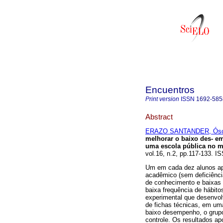
Encuentros
Print version
ISSN
1692-585
Abstract
ERAZO SANTANDER, Ósc
melhorar o baixo des- 
uma escola pública no 
vol.16, n.2, pp.117-133. 
Um em cada dez alunos ap
acadêmico (sem deficiência
de conhecimento e baixas 
baixa frequência de hábit
experimental que desenvol
de fichas técnicas, em um
baixo desempenho, o grupo
controle. Os resultados 