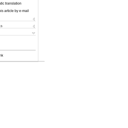
ic translation
is article by e-mail
ks
nk