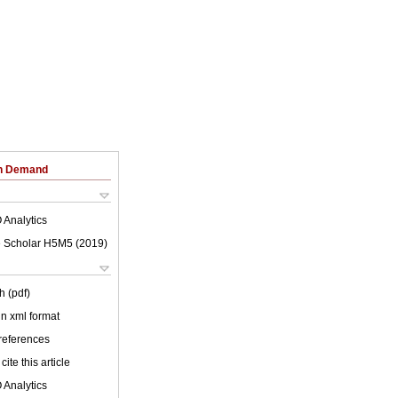
on Demand
 Analytics
 Scholar H5M5 (
2019
)
h (pdf)
 in xml format
 references
cite this article
 Analytics