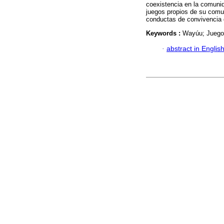
coexistencia en la comunid
juegos propios de su comu
conductas de convivencia 
Keywords :
Wayúu; Juegos
·
abstract in Englis