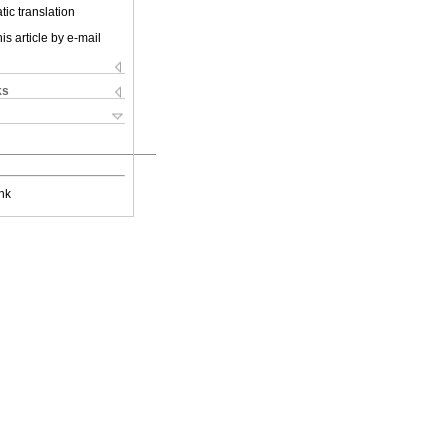
ic translation
is article by e-mail
ks
nk