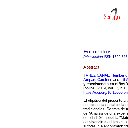
Encuentros
Print version
ISSN
1692-585
Abstract
YANEZ CANAL, Humberto
Amparo Carolina
and
BLA
y coexistencia en niños 
[online]. 2019, vol.17, n.
https://doi.org/10.15665/e
El objetivo del presente ar
coexistencia social de la 
tradicionales. Se trata de 
de "Análisis de una experie
de edad. Se aplicó la "Mat
convivencia manifiestas po
autores. Se encontraron tr