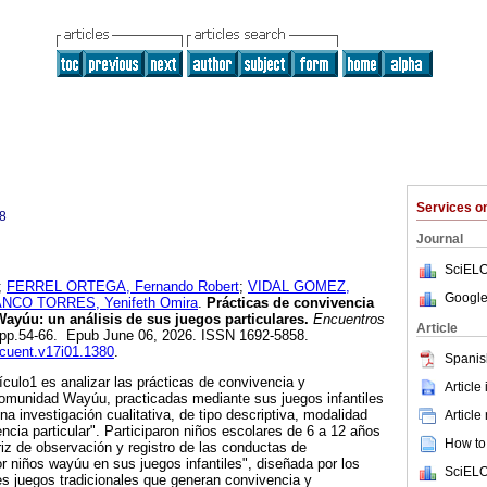
Services 
8
Journal
SciELO
;
FERREL ORTEGA, Fernando Robert
;
VIDAL GOMEZ,
Google
NCO TORRES, Yenifeth Omira
.
Prácticas de convivencia
Wayúu: un análisis de sus juegos particulares.
Encuentros
Article
1, pp.54-66. Epub June 06, 2026. ISSN 1692-5858.
ncuent.v17i01.1380
.
Spanis
tículo1 es analizar las prácticas de convivencia y
Article
comunidad Wayúu, practicadas mediante sus juegos infantiles
una investigación cualitativa, de tipo descriptiva, modalidad
Article
ncia particular". Participaron niños escolares de 6 a 12 años
How to 
riz de observación y registro de las conductas de
r niños wayúu en sus juegos infantiles", diseñada por los
SciELO
es juegos tradicionales que generan convivencia y