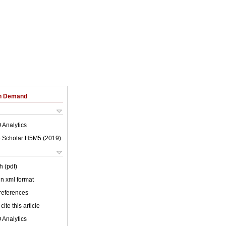
on Demand
 Analytics
 Scholar H5M5 (
2019
)
h (pdf)
 in xml format
 references
cite this article
 Analytics