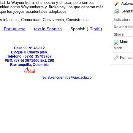
ad: la Wayuunkerra, el choocho y el toco; pero son los
Automat
nidad como Wayuunkerra y Jirokainay, los que generan más
Send th
que los juegos occidentales adoptados.
Indicators
 infantiles; Comunidad; Convivencia; Coexistencia.
Related lin
h
|
Portuguese
·
text in Spanish
·
Spanish (
pdf
)
Share
More
Calle 90 N° 46-112
More
Bloque H Cuarto piso.
Teléfono: (57-5) 35703767
Permali
PBX: (57-5) 3671000 Ext. 268
Barranquilla, Colombia
revistaencuentros@uac.edu.co