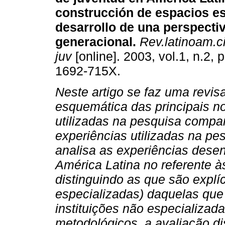
construcción de espacios es
desarrollo de una perspecti
generacional
.
Rev.latinoam.c
juv
[online]. 2003, vol.1, n.2,
1692-715X.
Neste artigo se faz uma revis
esquemática das principais n
utilizadas na pesquisa compa
experiências utilizadas na p
analisa as experiências dese
América Latina no referente às
distinguindo as que são explí
especializadas) daquelas que
instituições não especializad
metodológicos, a avaliação dis