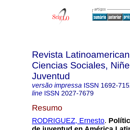
Revista Latinoamerica
Ciencias Sociales, Niñe
Juventud
versão impressa
ISSN
1692-71
line
ISSN
2027-7679
Resumo
RODRIGUEZ, Ernesto
.
Políti
de juventud en América Lati