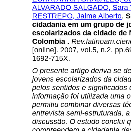
ALVARADO SALGADO, Sara V
RESTREPO, Jaime Alberto
.
S
cidadania em um grupo de j
escolarizados da cidade de 
Colombia
.
Rev.latinoam.cienc
[online]. 2007, vol.5, n.2, pp
1692-715X.
O presente artigo deriva-se 
jovens escolarizados da cida
pelos sentidos e significados 
informação foi utilizada uma 
permitiu combinar diversas té
entrevista semi-estruturada, 
discussão. O estudo conclui q
compreendem a cidadania desd