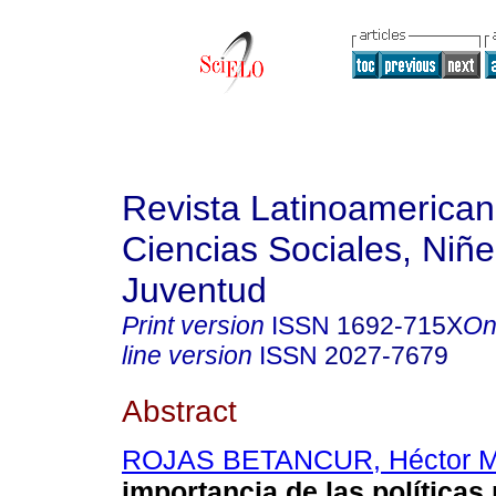
Revista Latinoamerica
Ciencias Sociales, Niñe
Juventud
Print version
ISSN
1692-715X
On
line version
ISSN
2027-7679
Abstract
ROJAS BETANCUR, Héctor Ma
importancia de las políticas