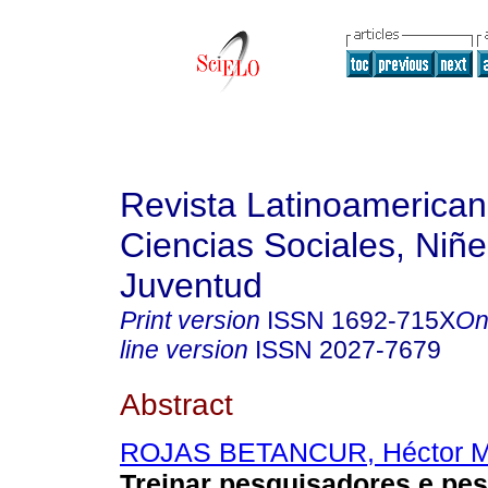
Revista Latinoamerica
Ciencias Sociales, Niñe
Juventud
Print version
ISSN
1692-715X
On
line version
ISSN
2027-7679
Abstract
ROJAS BETANCUR, Héctor Ma
Treinar pesquisadores e pe