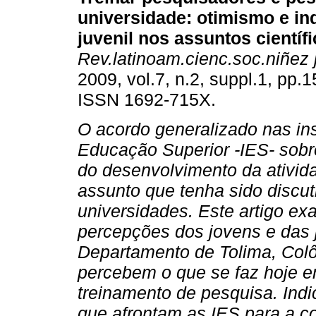
universidade
:
otimismo e in
juvenil nos assuntos científi
Rev.latinoam.cienc.soc.niñez 
2009, vol.7, n.2, suppl.1, pp.
ISSN 1692-715X.
O acordo generalizado nas ins
Educação Superior -IES- sobr
do desenvolvimento da ativida
assunto que tenha sido discu
universidades. Este artigo ex
percepções dos jovens e das 
Departamento de Tolima, Colô
percebem o que se faz hoje e
treinamento de pesquisa. Ind
que afrontam as IES para a co