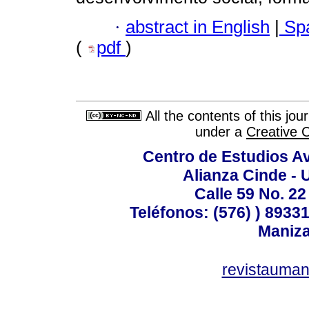
·
abstract in English
|
Spa
(
pdf
)
All the contents of this jo
under a
Creative 
Centro de Estudios A
Alianza Cinde - 
Calle 59 No. 22
Teléfonos: (576) ) 89331
Maniza
revistauman