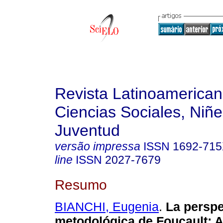
Revista Latinoamerica
Ciencias Sociales, Niñe
Juventud
versão impressa
ISSN
1692-71
line
ISSN
2027-7679
Resumo
BIANCHI, Eugenia
.
La perspe
metodológica de Foucault
:
A