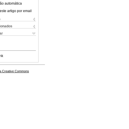
ão automática
este artigo por email
s
cionados
ar
nk
a Creative Commons