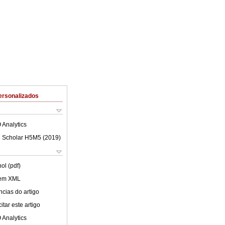
ersonalizados
 Analytics
 Scholar H5M5 (
2019
)
ol (pdf)
 em XML
cias do artigo
tar este artigo
 Analytics