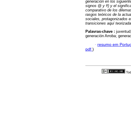
generación en los siguiente
signos @ y #) y el signific
comparativo de los dilemas
rasgos teóricos de la actu
sociales, protagonizados 
transiciones aquí teorizad
Palavras-chave :
juventud
generación Arroba; genera
·
resumo em Portu
pdf
)
Tod