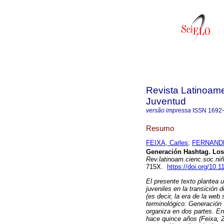
Revista Latinoame
Juventud
versão impressa
ISSN
1692
Resumo
FEIXA, Carles
;
FERNANDE
Generación Hashtag. Los 
Rev.latinoam.cienc.soc.niñ
715X.
https://doi.org/10
El presente texto plantea 
juveniles en la transición 
(es decir, la era de la web
terminológico: Generación
organiza en dos partes. En
hace quince años (Feixa, 2