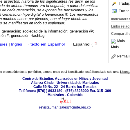
s aspectos: historia de los significantes (es decir, de los
Traduç
ado de ambos términos. En la segunda, a partir del análisis
 de cada generación, se exponen las transiciones y los
Enviar 
al Generación hiperdigital o Generación #. Los movimientos
en muchos casos por jóvenes, son el lugar donde las
Indicadore
as se manifiestan en todo su esplendor.
Links rela
; generación; sociedad de la información; generación @;
Compartilh
ción #; generación Hashtag.
Mais
guês
|
Inglês
·
texto em Espanhol
·
Espanhol (
Mais
Permali
o o conteúdo deste periódico, exceto onde está identificado, está licenciado sob uma
Licenç
Centro de Estudios Avanzados en Niñez y Juventud
Alianza Cinde - Universidad de Manizales
Calle 59 No. 22 - 24 Barrio los Rosales
Teléfonos: (576) ) 8933180 - (576) 8828000 Ext. 315 -309
Manizales - Colombia
revistaumanizales@cinde.org.co