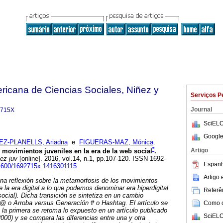
ricana de Ciencias Sociales, Niñez y
Serviços P
Journal
-715X
SciELO
Google
Z-PLANELLS, Ariadna
e
FIGUERAS-MAZ, Mónica
.
*
Artigo
movimientos juveniles en la era de la web social
.
ez juv
[online]. 2016, vol.14, n.1, pp.107-120. ISSN 1692-
Espanh
.11600/1692715x.1416301115
.
Artigo
una reflexión sobre la metamorfosis de los movimientos
de la era digital a lo que podemos denominar era hiperdigital
Referên
 social). Dicha transición se sintetiza en un cambio
 @ o Arroba versus Generación # o Hashtag. El artículo se
Como ci
 la primera se retoma lo expuesto en un artículo publicado
SciELO
000) y se compara las diferencias entre una y otra