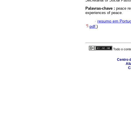
Secretariat of Social Pasto
Palavras-chave :
peace re
experiences of peace.
·
resumo em Portu
pdf
)
Todo o conte
Centro 
Ali
C