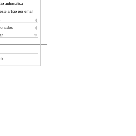
ão automática
este artigo por email
s
cionados
ar
nk