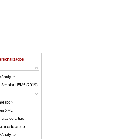
ersonalizados
 Analytics
 Scholar H5M5 (
2019
)
ol (pdf)
 em XML
cias do artigo
tar este artigo
 Analytics