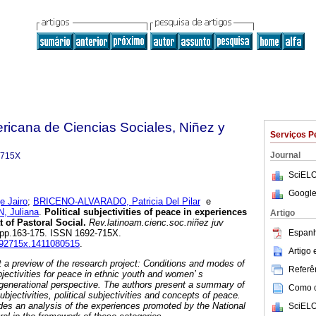
ricana de Ciencias Sociales, Niñez y
Serviços P
Journal
-715X
SciELO
Google
 Jairo
;
BRICENO-ALVARADO, Patricia Del Pilar
e
 Juliana
.
Political subjectivities of peace in experiences
Artigo
t of Pastoral Social
.
Rev.latinoam.cienc.soc.niñez juv
Espanh
1, pp.163-175. ISSN 1692-715X.
1692715x.1411080515
.
Artigo
nt a preview of the research project: Conditions and modes of
Referên
ubjectivities for peace in ethnic youth and women’ s
rgenerational perspective. The authors present a summary of
Como ci
ubjectivities, political subjectivities and concepts of peace.
ludes an analysis of the experiences promoted by the National
SciELO