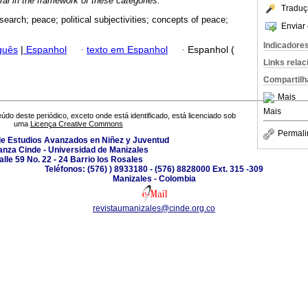
ral in the framework of these categories.
Traduç
search; peace; political subjectivities; concepts of peace;
Enviar 
Indicadore
guês
|
Espanhol
·
texto em Espanhol
·
Espanhol (
Links rela
Compartilh
Mais
Mais
údo deste periódico, exceto onde está identificado, está licenciado sob
uma
Licença Creative Commons
Permali
de Estudios Avanzados en Niñez y Juventud
anza Cinde - Universidad de Manizales
alle 59 No. 22 - 24 Barrio los Rosales
Teléfonos: (576) ) 8933180 - (576) 8828000 Ext. 315 -309
Manizales - Colombia
revistaumanizales@cinde.org.co