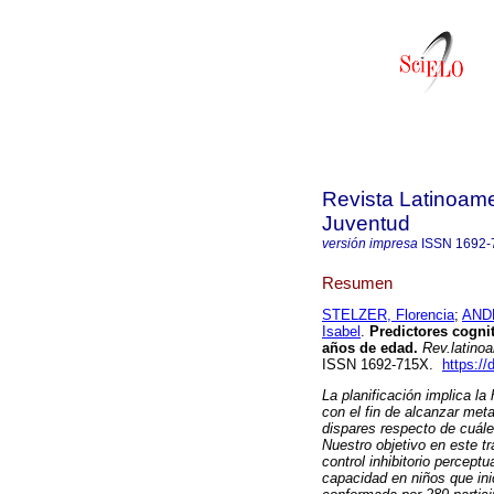
Revista Latinoame
Juventud
versión impresa
ISSN
1692-
Resumen
STELZER, Florencia
;
ANDR
Isabel
.
Predictores cognit
años de edad
.
Rev.latinoa
ISSN 1692-715X.
https:/
La planificación implica la
con el fin de alcanzar meta
dispares respecto de cuále
Nuestro objetivo en este tr
control inhibitorio perceptu
capacidad en niños que ini