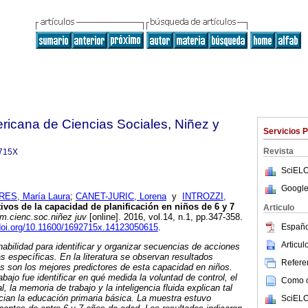
ricana de Ciencias Sociales, Niñez y
Servicios 
Revista
715X
SciELO
Google
ES, María Laura
;
CANET-JURIC, Lorena
y
INTROZZI,
ivos de la capacidad de planificación en niños de 6 y 7
Articulo
m.cienc.soc.niñez juv
[online]. 2016, vol.14, n.1, pp.347-358.
Españo
/doi.org/10.11600/1692715x.14123050615
.
Articu
 habilidad para identificar y organizar secuencias de acciones
s específicas. En la literatura se observan resultados
Referen
s son los mejores predictores de esta capacidad en niños.
abajo fue identificar en qué medida la voluntad de control, el
Como ci
al, la memoria de trabajo y la inteligencia fluida explican tal
cian la educación primaria básica. La muestra estuvo
SciELO