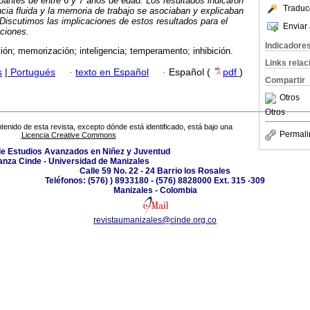
pantes de entre 6 y 7 años de edad. Los resultados indicaron
Traduc
ncia fluida y la memoria de trabajo se asociaban y explicaban
 Discutimos las implicaciones de estos resultados para el
Enviar 
aciones.
Indicadore
ción; memorización; inteligencia; temperamento; inhibición.
Links rela
s
|
Portugués
·
texto en Español
·
Español (
pdf
)
Compartir
Otros
Otros
tenido de esta revista, excepto dónde está identificado, está bajo una
Permali
Licencia Creative Commons
de Estudios Avanzados en Niñez y Juventud
anza Cinde - Universidad de Manizales
Calle 59 No. 22 - 24 Barrio los Rosales
Teléfonos: (576) ) 8933180 - (576) 8828000 Ext. 315 -309
Manizales - Colombia
revistaumanizales@cinde.org.co