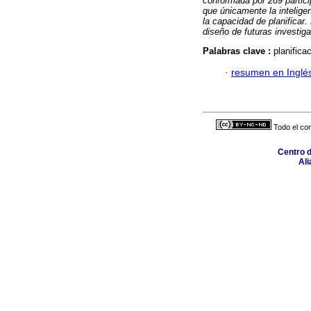
conformada por 289 partici
que únicamente la intelige
la capacidad de planificar.
diseño de futuras investig
Palabras clave :
planifica
·
resumen en Inglé
Todo el con
Centro 
Ali