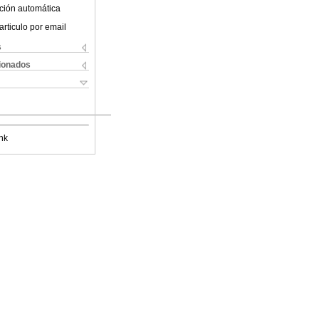
ción automática
articulo por email
s
cionados
nk