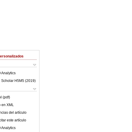
Personalizados
 Analytics
 Scholar H5M5 (
2019
)
l (pdf)
lo en XML
cias del artículo
tar este artículo
 Analytics