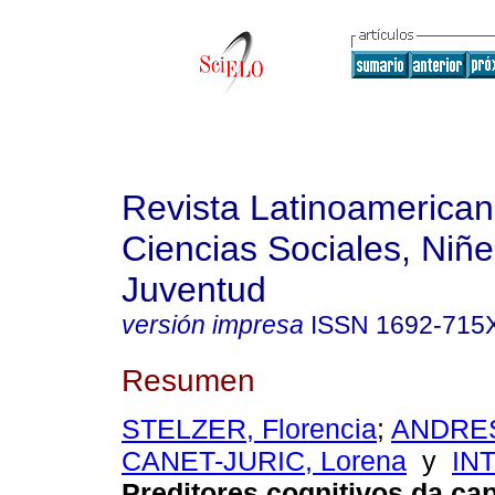
Revista Latinoamerica
Ciencias Sociales, Niñe
Juventud
versión impresa
ISSN
1692-715
Resumen
STELZER, Florencia
;
ANDRES,
CANET-JURIC, Lorena
y
INT
Preditores cognitivos da ca