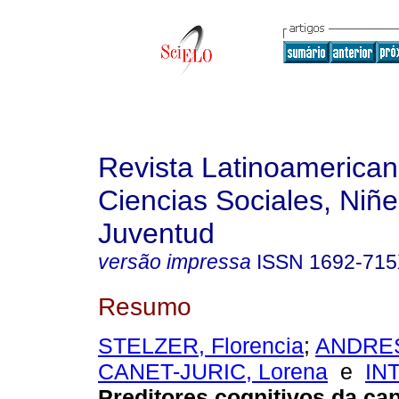
Revista Latinoamerica
Ciencias Sociales, Niñe
Juventud
versão impressa
ISSN
1692-71
Resumo
STELZER, Florencia
;
ANDRES,
CANET-JURIC, Lorena
e
INT
Preditores cognitivos da ca