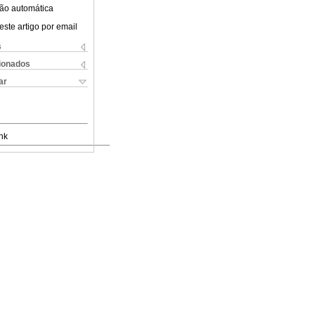
ão automática
este artigo por email
s
cionados
ar
nk