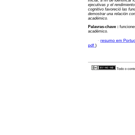
inicial, a fin de identifica
ejecutivas y el rendimient
cognitivo favoreció las fu
demostrar una relación con
académico.
Palavras-chave :
funcione
académico.
·
resumo em Portu
pdf
)
Todo o conte