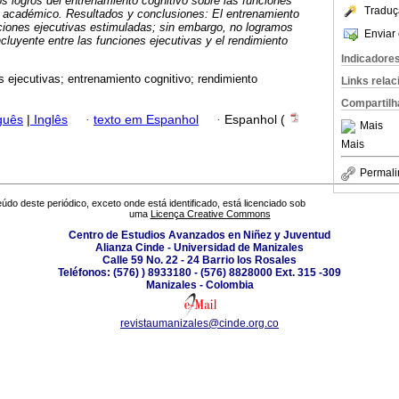
r los logros del entrenamiento cognitivo sobre las funciones
Traduç
o académico. Resultados y conclusiones: El entrenamiento
nciones ejecutivas estimuladas; sin embargo, no logramos
Enviar 
cluyente entre las funciones ejecutivas y el rendimiento
Indicadore
s ejecutivas; entrenamiento cognitivo; rendimiento
Links rela
Compartilh
guês
|
Inglês
·
texto em Espanhol
·
Espanhol (
Mais
Mais
Permali
údo deste periódico, exceto onde está identificado, está licenciado sob
uma
Licença Creative Commons
Centro de Estudios Avanzados en Niñez y Juventud
Alianza Cinde - Universidad de Manizales
Calle 59 No. 22 - 24 Barrio los Rosales
Teléfonos: (576) ) 8933180 - (576) 8828000 Ext. 315 -309
Manizales - Colombia
revistaumanizales@cinde.org.co