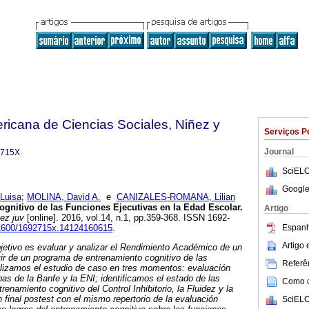
ricana de Ciencias Sociales, Niñez y
Serviços P
Journal
-715X
SciELO
Google
Luisa
;
MOLINA, David A.
e
CANIZALES-ROMANA, Lilian
gnitivo de las Funciones Ejecutivas en la Edad Escolar
.
Artigo
ez juv
[online]. 2016, vol.14, n.1, pp.359-368. ISSN 1692-
Espanh
.11600/1692715x.14124160615
.
Artigo
bjetivo es evaluar y analizar el Rendimiento Académico de un
tir de un programa de entrenamiento cognitivo de las
Referên
lizamos el estudio de caso en tres momentos: evaluación
bas de la Banfe y la ENI; identificamos el estado de las
Como ci
renamiento cognitivo del Control Inhibitorio, la Fluidez y la
 final postest con el mismo repertorio de la evaluación
SciELO