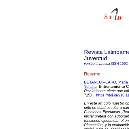
Revista Latinoame
Juventud
versão impressa
ISSN
1692
Resumo
BETANCUR-CARO, María 
Yohana
.
Entrenamiento Co
Rev.latinoam.cienc.soc.niñ
715X.
https://doi.org/10
En este artículo nuestro o
niño en edad escolar a par
Funciones Ejecutivas. Rea
inicial pretest con subprue
funciones ejecutivas, el ent
Planeación, y la evaluación