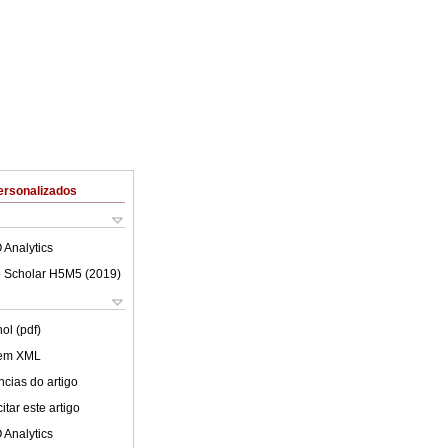
ersonalizados
 Analytics
 Scholar H5M5 (
2019
)
ol (pdf)
 em XML
cias do artigo
tar este artigo
 Analytics