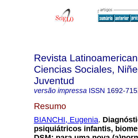
Revista Latinoamerica
Ciencias Sociales, Niñe
Juventud
versão impressa
ISSN
1692-71
Resumo
BIANCHI, Eugenia
.
Diagnóst
psiquiátricos infantis, biom
DSM
:
para uma nova (a)nor