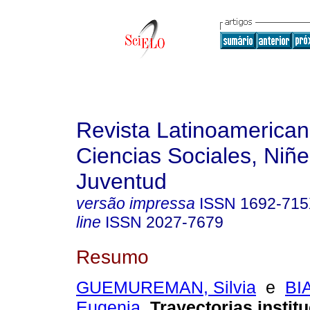
Revista Latinoamerica
Ciencias Sociales, Niñe
Juventud
versão impressa
ISSN
1692-71
line
ISSN
2027-7679
Resumo
GUEMUREMAN, Silvia
e
BI
Eugenia
.
Trayectorias instit