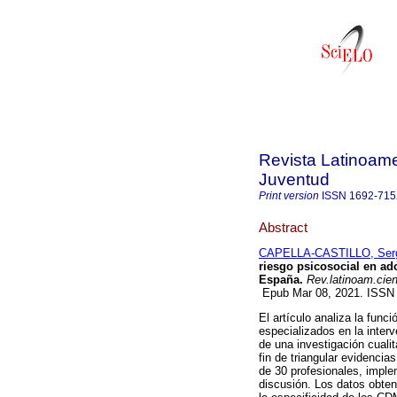
Revista Latinoame
Juventud
Print version
ISSN
1692-71
Abstract
CAPELLA-CASTILLO, Ser
riesgo psicosocial en ad
España.
Rev.latinoam.cien
Epub Mar 08, 2021. ISS
El artículo analiza la fun
especializados en la inter
de una investigación cualit
fin de triangular evidencia
de 30 profesionales, imple
discusión. Los datos obten