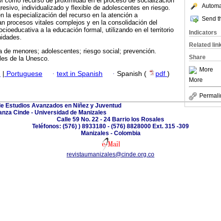
M como recurso de proximidad en el proceso de socialización
Automat
sivo, individualizado y flexible de adolescentes en riesgo.
n la especialización del recurso en la atención a
Send th
n procesos vitales complejos y en la consolidación del
cioeducativa a la educación formal, utilizando en el territorio
Indicators
nidades.
Related lin
a de menores; adolescentes; riesgo social; prevención.
Share
les de la Unesco.
More
h
|
Portuguese
·
text in Spanish
·
Spanish (
pdf
)
More
Permali
de Estudios Avanzados en Niñez y Juventud
anza Cinde - Universidad de Manizales
Calle 59 No. 22 - 24 Barrio los Rosales
Teléfonos: (576) ) 8933180 - (576) 8828000 Ext. 315 -309
Manizales - Colombia
revistaumanizales@cinde.org.co