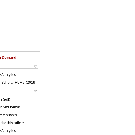
on Demand
 Analytics
 Scholar H5M5 (
2019
)
h (pdf)
 in xml format
 references
cite this article
 Analytics