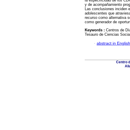
la especificidad de los CD
y de acompañamiento progre
Las conclusiones inciden e
adolescentes que atraviesa
recurso como alternativa so
como generador de oportu
Keywords :
Centros de Dí
Tesauro de Ciencias Socia
·
abstract in Englis
Centro 
Ali