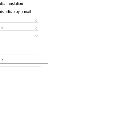
ic translation
is article by e-mail
ks
nk