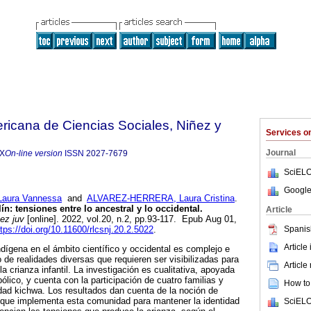
ricana de Ciencias Sociales, Niñez y
Services 
Journal
5X
On-line version
ISSN
2027-7679
SciELO
Google
ura Vannessa
and
ALVAREZ-HERRERA, Laura Cristina
.
n: tensiones entre lo ancestral y lo occidental.
Article
ez juv
[online]. 2022, vol.20, n.2, pp.93-117. Epub Aug 01,
Spanis
ttps://doi.org/10.11600/rlcsnj.20.2.5022
.
Article
ndígena en el ámbito científico y occidental es complejo e
 de realidades diversas que requieren ser visibilizadas para
Article
a crianza infantil. La investigación es cualitativa, apoyada
ólico, y cuenta con la participación de cuatro familias y
How to 
dad kichwa. Los resultados dan cuenta de la noción de
s que implementa esta comunidad para mantener la identidad
SciELO