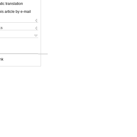
ic translation
is article by e-mail
ks
nk