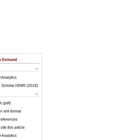
on Demand
 Analytics
 Scholar H5M5 (
2019
)
h (pdf)
 in xml format
 references
cite this article
 Analytics