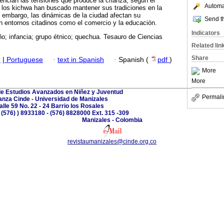
ncian las tensiones que produce la crianza, según el
Automat
 los kichwa han buscado mantener sus tradiciones en la
in embargo, las dinámicas de la ciudad afectan su
Send th
en entornos citadinos como el comercio y la educación.
Indicators
ño; infancia; grupo étnico; quechua. Tesauro de Ciencias
Related lin
Share
h
|
Portuguese
·
text in Spanish
·
Spanish (
pdf
)
More
More
de Estudios Avanzados en Niñez y Juventud
Permali
anza Cinde - Universidad de Manizales
alle 59 No. 22 - 24 Barrio los Rosales
 (576) ) 8933180 - (576) 8828000 Ext. 315 -309
Manizales - Colombia
revistaumanizales@cinde.org.co