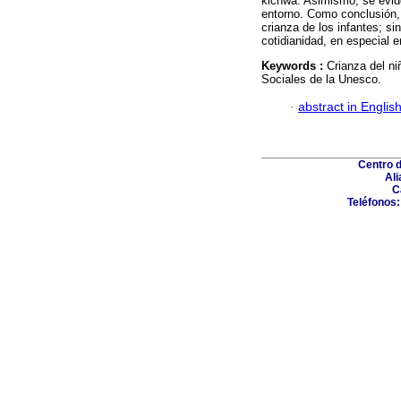
kichwa. Asimismo, se evide
entorno. Como conclusión,
crianza de los infantes; s
cotidianidad, en especial 
Keywords :
Crianza del ni
Sociales de la Unesco.
·
abstract in Englis
Centro 
Ali
C
Teléfonos: