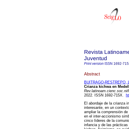
Revista Latinoame
Juventud
Print version
ISSN
1692-71
Abstract
BUITRAGO-RESTREPO, La
Crianza kichwa en Medellí
Rev.latinoam.cienc.soc.niñ
2022. ISSN 1692-715X.
h
El abordaje de la crianza i
interesante, en un contexto
ampliar la comprensión de l
en el inter-accionismo simb
cinco líderes de la comuni
infancia y de las práctica