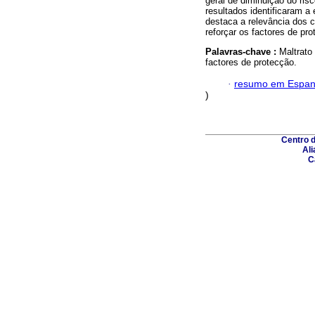
geral de diminuição do ri
resultados identificaram a
destaca a relevância dos c
reforçar os factores de pro
Palavras-chave :
Maltrato 
factores de protecção.
·
resumo em Espan
)
Centro 
Ali
C