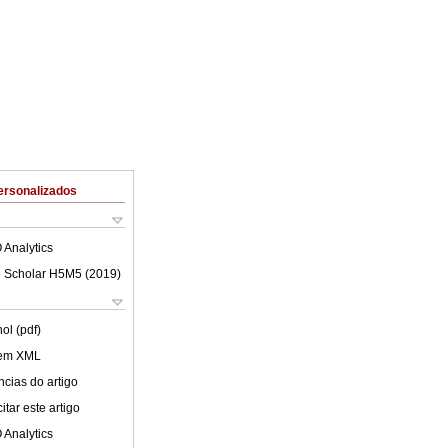
ersonalizados
 Analytics
 Scholar H5M5 (
2019
)
ol (pdf)
 em XML
cias do artigo
tar este artigo
 Analytics