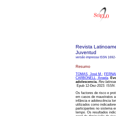
Revista Latinoame
Juventud
versão impressa
ISSN
1692
Resumo
TOMAS, José M.
;
FERNAN
CARBONELL, Ángela
.
Evol
adolescencia.
Rev.latinoa
Epub 12-Dez-2023. ISSN
Os factores de risco e prot
em casos de maustratos a c
infância e adolescência lo
utilizados como indicador
participantes no sistema es
tempo. Os resultados indi