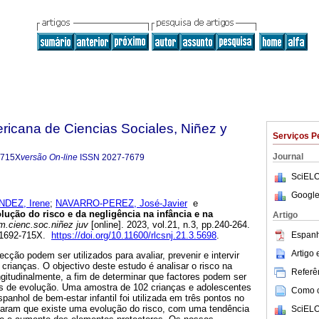
ricana de Ciencias Sociales, Niñez y
Serviços P
Journal
-715X
versão On-line
ISSN
2027-7679
SciELO
Google
DEZ, Irene
;
NAVARRO-PEREZ, José-Javier
e
ução do risco e da negligência na infância e na
Artigo
m.cienc.soc.niñez juv
[online]. 2023, vol.21, n.3, pp.240-264.
Espanh
 1692-715X.
https://doi.org/10.11600/rlcsnj.21.3.5698
.
Artigo
ecção podem ser utilizados para avaliar, prevenir e intervir
rianças. O objectivo deste estudo é analisar o risco na
Referên
ngitudinalmente, a fim de determinar que factores podem ser
es de evolução. Uma amostra de 102 crianças e adolescentes
Como ci
panhol de bem-estar infantil foi utilizada em três pontos no
caram que existe uma evolução do risco, com uma tendência
SciELO