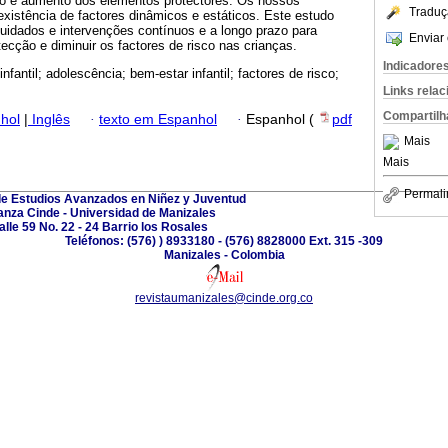
sco e aumento dos elementos protectores. Os nossos
Traduç
 existência de factores dinâmicos e estáticos. Este estudo
uidados e intervenções contínuos e a longo prazo para
Enviar 
tecção e diminuir os factores de risco nas crianças.
Indicadore
infantil; adolescência; bem-estar infantil; factores de risco;
Links rela
Compartilh
hol
|
Inglês
·
texto em Espanhol
·
Espanhol (
pdf
Mais
Mais
Permali
de Estudios Avanzados en Niñez y Juventud
anza Cinde - Universidad de Manizales
alle 59 No. 22 - 24 Barrio los Rosales
Teléfonos: (576) ) 8933180 - (576) 8828000 Ext. 315 -309
Manizales - Colombia
revistaumanizales@cinde.org.co