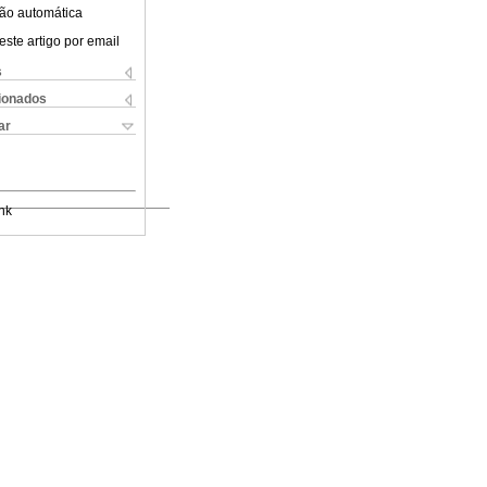
ão automática
este artigo por email
s
cionados
ar
nk