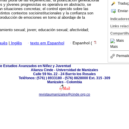
ás plural de las experiencias; la polarización generacional
Traduç
s y jóvenes progresistas es operativa en abstracto, se
n situaciones concretas; el control ejercido sobre las
Enviar 
stintos contextos socioinstitucionales y la confianza son
producción de emociones en torno al abordaje de la
Indicadore
Links rela
miento sexual; joven; educación sexual; afectividad;
Compartilh
Mais
guês
|
Inglês
·
texto em Espanhol
·
Espanhol (
Mais
Permali
de Estudios Avanzados en Niñez y Juventud
Alianza Cinde - Universidad de Manizales
Calle 59 No. 22 - 24 Barrio los Rosales
Teléfonos: (576) ) 8933180 - (576) 8828000 Ext. 315 -309
Manizales - Colombia
revistaumanizales@cinde.org.co