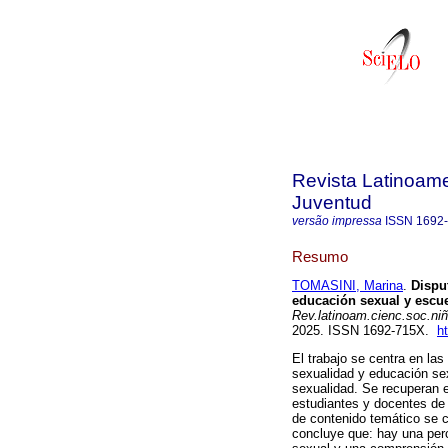
Revista Latinoame
Juventud
versão impressa
ISSN
1692
Resumo
TOMASINI, Marina
.
Disput
educación sexual y escue
Rev.latinoam.cienc.soc.niñ
2025. ISSN 1692-715X.
h
El trabajo se centra en las
sexualidad y educación sexu
sexualidad. Se recuperan e
estudiantes y docentes de 
de contenido temático se c
concluye que: hay una perc