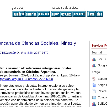
ricana de Ciencias Sociales, Niñez y
Serviços P
Journal
-715X
versão On-line
ISSN
2027-7679
SciELO
Google
ar la sexualidad: relaciones intergeneracionales,
la secundaria en Córdoba, Argentina.
Artigo
ez juv
[online]. 2024, vol.22, n.3, pp.25-49. Epub 16-Jan-
Espanh
ttps://doi.org/10.11600/rlcsnj.22.3.6690
.
Artigo
 interpretaciones y disputas intergeneracionales sobre
al, en un contexto de fuerte politización del género y la
Referên
ntrevistas producidas en una investigación cualitativa con
secundarias de Córdoba, Argentina (2018-2020). El análisis
Como ci
ombinó con herramientas de la perspectiva narrativa. Se
epción generalizada de vivir en un clima de mayor libertad
SciELO