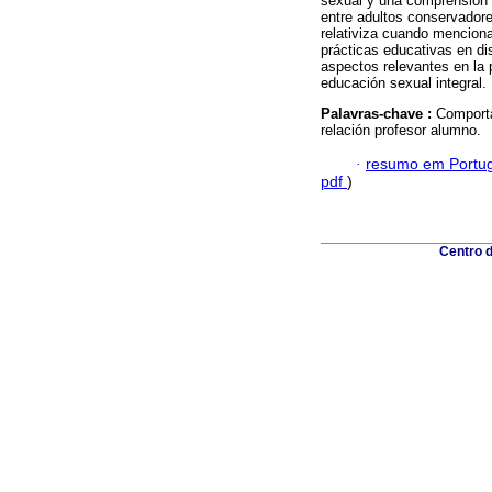
sexual y una comprensión m
entre adultos conservadore
relativiza cuando menciona
prácticas educativas en di
aspectos relevantes en la 
educación sexual integral.
Palavras-chave :
Comporta
relación profesor alumno.
·
resumo em Portu
pdf
)
Centro 