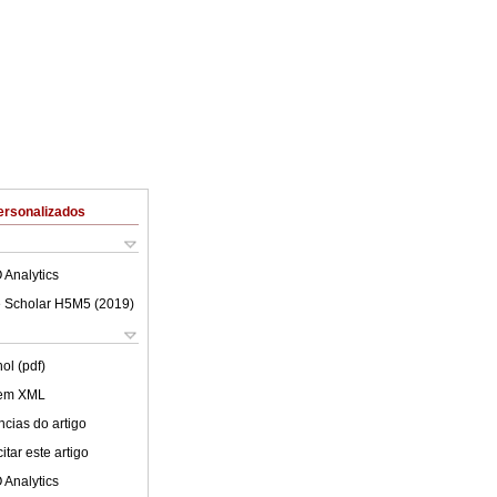
ersonalizados
 Analytics
 Scholar H5M5 (
2019
)
ol (pdf)
 em XML
cias do artigo
tar este artigo
 Analytics