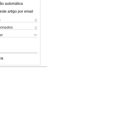
ão automática
este artigo por email
s
cionados
ar
nk