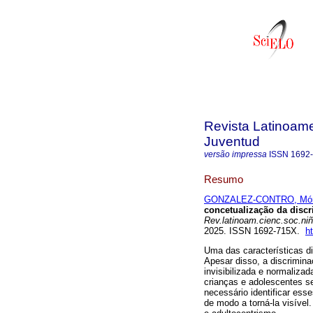
Revista Latinoame
Juventud
versão impressa
ISSN
1692
Resumo
GONZALEZ-CONTRO, Món
concetualização da discr
Rev.latinoam.cienc.soc.niñ
2025. ISSN 1692-715X.
h
Uma das características di
Apesar disso, a discrimina
invisibilizada e normalizad
crianças e adolescentes se
necessário identificar ess
de modo a torná-la visível