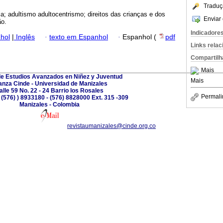
Traduç
a; adultismo adultocentrismo; direitos das crianças e dos
Enviar 
ão.
Indicadore
hol
|
Inglês
·
texto em Espanhol
·
Espanhol (
pdf
Links rela
Compartilh
Mais
de Estudios Avanzados en Niñez y Juventud
Mais
anza Cinde - Universidad de Manizales
alle 59 No. 22 - 24 Barrio los Rosales
Permali
 (576) ) 8933180 - (576) 8828000 Ext. 315 -309
Manizales - Colombia
revistaumanizales@cinde.org.co