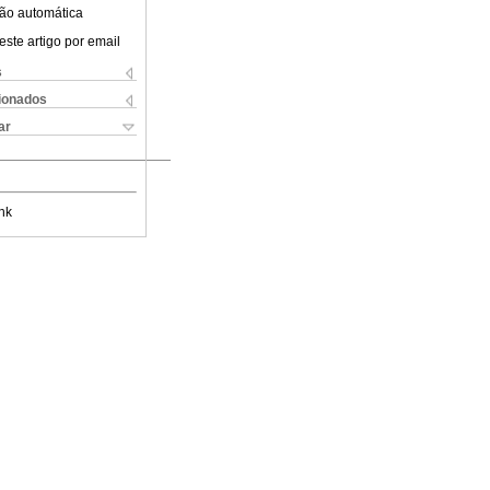
ão automática
este artigo por email
s
cionados
ar
nk