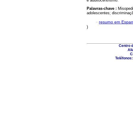
e adultocentrismo.
Palavras-chave :
Misopedi
adolescentes; discriminaç
·
resumo em Espan
)
Centro 
Ali
C
Teléfonos: