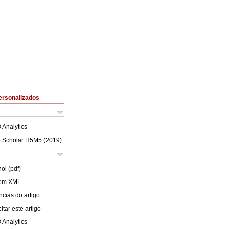
ersonalizados
 Analytics
 Scholar H5M5 (
2019
)
ol (pdf)
 em XML
cias do artigo
tar este artigo
 Analytics