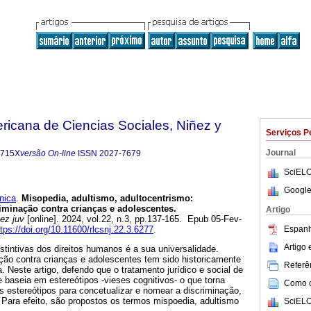
ricana de Ciencias Sociales, Niñez y
Serviços P
Journal
-715X
versão On-line
ISSN
2027-7679
SciELO
Google
ica
.
Misopedia, adultismo, adultocentrismo:
iminação contra crianças e adolescentes.
Artigo
ez juv
[online]. 2024, vol.22, n.3, pp.137-165. Epub 05-Fev-
Espanh
ttps://doi.org/10.11600/rlcsnj.22.3.6277
.
Artigo
stintivas dos direitos humanos é a sua universalidade.
ção contra crianças e adolescentes tem sido historicamente
Referên
a. Neste artigo, defendo que o tratamento jurídico e social de
 baseia em estereótipos -vieses cognitivos- o que torna
Como ci
es estereótipos para concetualizar e nomear a discriminação,
. Para efeito, são propostos os termos mispoedia, adultismo
SciELO