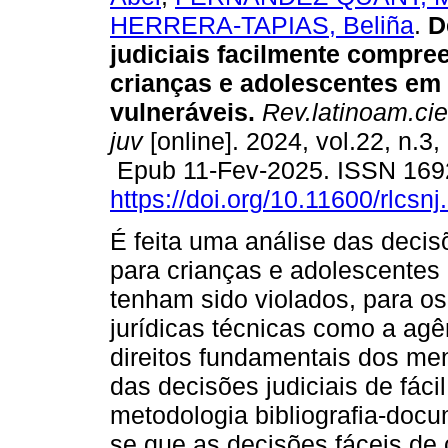
HERRERA-TAPIAS, Beliña
.
D
judiciais facilmente compre
crianças e adolescentes em
vulneráveis.
Rev.latinoam.cie
juv
[online]. 2024, vol.22, n.3
Epub 11-Fev-2025. ISSN 16
https://doi.org/10.11600/rlcsn
É feita uma análise das decis
para crianças e adolescentes 
tenham sido violados, para os
jurídicas técnicas como a agên
direitos fundamentais dos me
das decisões judiciais de fác
metodologia bibliografia-docum
se que as decisões fáceis d