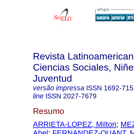
Revista Latinoamerica
Ciencias Sociales, Niñe
Juventud
versão impressa
ISSN
1692-71
line
ISSN
2027-7679
Resumo
ARRIETA-LOPEZ, Milton
;
ME
Abel
;
FERNANDEZ-QUANT, Ma