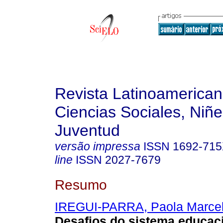
Revista Latinoamerica
Ciencias Sociales, Niñe
Juventud
versão impressa
ISSN
1692-71
line
ISSN
2027-7679
Resumo
IREGUI-PARRA, Paola Marce
Desafios do sistema educac