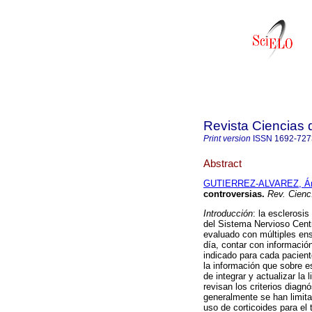
Revista Ciencias 
Print version
ISSN
1692-727
Abstract
GUTIERREZ-ALVAREZ, Án
controversias
.
Rev. Cienc
Introducción
: la esclerosi
del Sistema Nervioso Cent
evaluado con múltiples ens
día, contar con informació
indicado para cada pacien
la información que sobre e
de integrar y actualizar la 
revisan los criterios diagn
generalmente se han limita
uso de corticoides para el 