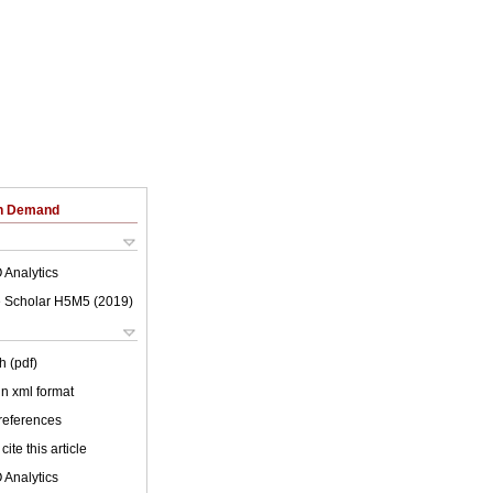
on Demand
 Analytics
 Scholar H5M5 (
2019
)
h (pdf)
 in xml format
 references
cite this article
 Analytics