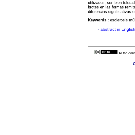
utilizados, son bien toler
brotes en las formas remit
diferencias significativas e
Keywords :
esclerosis múl
·
abstract in Englis
All the con
C