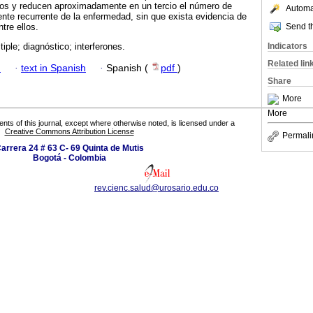
ados y reducen aproximadamente en un tercio el número de
Automat
ente recurrente de la enfermedad, sin que exista evidencia de
Send th
ntre ellos.
Indicators
tiple; diagnóstico; interferones.
Related lin
h
·
text in Spanish
·
Spanish (
pdf
)
Share
More
More
tents of this journal, except where otherwise noted, is licensed under a
Creative Commons Attribution License
Permali
arrera 24 # 63 C- 69 Quinta de Mutis
Bogotá - Colombia
rev.cienc.salud@urosario.edu.co