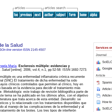
de la Salud
Services 
3
On-line version
ISSN
2145-4507
Journal
SciELO
gela María
.
Esclerosis múltiple
:
evidencias y
Google
. Salud
[online]. 2006, vol.4, n.1, pp.52-58. ISSN 1692-7273.
Article
s múltiple es una enfermedad inflamatoria crónica recurrente
ral (SNC) El tratamiento de dicha enfermedad ha sido
Spanis
ayos clínicos controlados que permiten al clínico, hoy en
n basada en la evidencia para decidir el tratamiento más
Article
te.
Metodología
: este trabajo de revisión bibliográfica parte de
ste tema se ha publicado en los últimos años, con el objetivo
Article
literatura que trata acerca de esta entidad.
Desarrollo
: se
How to 
ósticos y lo relacionado con los tratamientos disponibles que
do al manejo de las complicaciones de la enfermedad y al
SciELO
tratamiento de los brotes. Los tres tipos de interferón