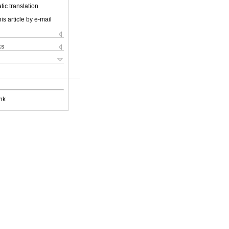
ic translation
is article by e-mail
ks
nk