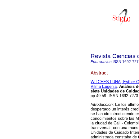
Revista Ciencias 
Print version
ISSN
1692-727
Abstract
WILCHES-LUNA, Esther Ce
Vilma Eugenia
.
Análisis d
siete Unidades de Cuidad
pp.49-59. ISSN 1692-7273
Introducción
: En los últim
despertado un interés crec
se han ido introduciendo en
conocimientos sobre las M
la ciudad de Cali - Colomb
transversal, con una muest
Unidades de Cuidado Intens
administrada constaba de t