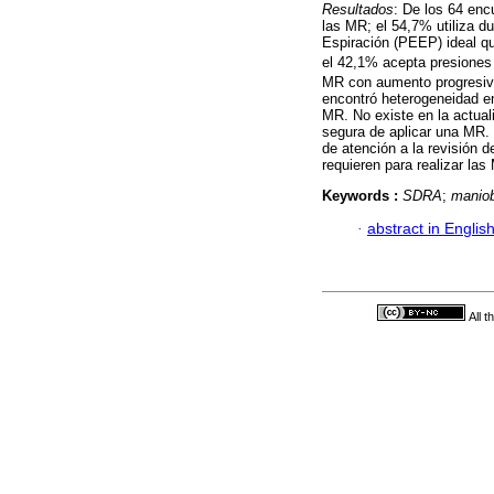
Resultados
: De los 64 enc
las MR; el 54,7% utiliza du
Espiración (PEEP) ideal q
el 42,1% acepta presiones
MR con aumento progresiv
encontró heterogeneidad en
MR. No existe en la actua
segura de aplicar una MR. 
de atención a la revisión 
requieren para realizar las
Keywords :
SDRA
;
maniob
·
abstract in Englis
All 