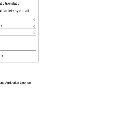
ic translation
is article by e-mail
ks
nk
s Attribution License