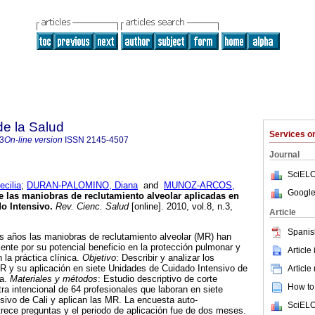
de la Salud
Services 
3
On-line version
ISSN
2145-4507
Journal
SciELO
cilia
;
DURAN-PALOMINO, Diana
and
MUNOZ-ARCOS,
Google
e las maniobras de reclutamiento alveolar aplicadas en
o Intensivo
.
Rev. Cienc. Salud
[online]. 2010, vol.8, n.3,
Article
.
Spanis
os años las maniobras de reclutamiento alveolar (MR) han
iente por su potencial beneficio en la protección pulmonar y
Article
 la práctica clínica.
Objetivo
: Describir y analizar los
R y su aplicación en siete Unidades de Cuidado Intensivo de
Article
ia.
Materiales y métodos
: Estudio descriptivo de corte
How to 
ra intencional de 64 profesionales que laboran en siete
ivo de Cali y aplican las MR. La encuesta auto-
SciELO
rece preguntas y el periodo de aplicación fue de dos meses.