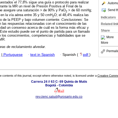
uestados el 77,8% sigue una guía o protocolo para realizar
Automat
rante la MR un nivel de Presión Positiva al Final de la
Send th
ue asegure una saturación > de 90% y PaO
> de 60 mmHg;
2
 en la vía aérea entre 35 y 50 cmH
O; el 48,4% realiza las
2
Indicators
o de la PEEP y bajo volumen corriente.
Conclusiones
: Se
 las respuestas relacionadas con el conocimiento de las
Related lin
lidad un consenso acerca de cuál es la forma más eficaz y
Share
Este estudio puede ser el punto de partida para un llamado
de los conocimientos, competencias y habilidades que se
More
 MR.
More
ras de reclutamiento alveolar
.
Permali
h
|
Portuguese
·
text in Spanish
·
Spanish (
pdf
)
the contents of this journal, except where otherwise noted, is licensed under a
Creative Common
Carrera 24 # 63 C- 69 Quinta de Mutis
Bogotá - Colombia
rev.cienc.salud@urosario.edu.co