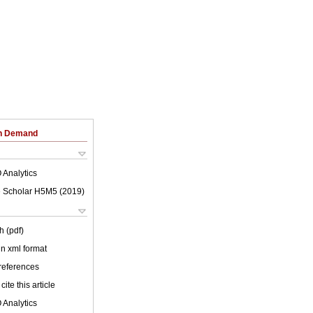
on Demand
 Analytics
 Scholar H5M5 (
2019
)
h (pdf)
 in xml format
 references
cite this article
 Analytics