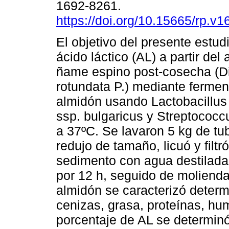
1692-8261.
https://doi.org/10.15665/rp.v1
El objetivo del presente estud
ácido láctico (AL) a partir del
ñame espino post-cosecha (D
rotundata P.) mediante fermen
almidón usando Lactobacillus 
ssp. bulgaricus y Streptococc
a 37ºC. Se lavaron 5 kg de tu
redujo de tamaño, licuó y filtr
sedimento con agua destilada,
por 12 h, seguido de molienda
almidón se caracterizó determ
cenizas, grasa, proteínas, hu
porcentaje de AL se determinó