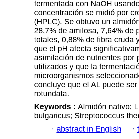
fermentada con NaOH usando f
concentración se midió por cro
(HPLC). Se obtuvo un almidón
28,7% de amilosa, 7,64% de p
totales, 0,88% de fibra crud
que el pH afecta significativa
asimilación de nutrientes por
utilizados y que la fermentac
microorganismos seleccionad
concluye que el AL puede ser 
rotundata.
Keywords :
Almidón nativo; L
bulgaricus; Streptococcus the
·
abstract in English
·