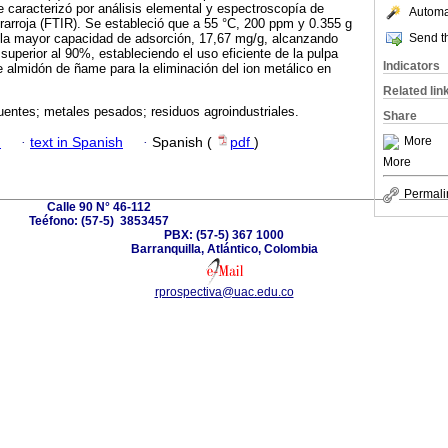
 caracterizó por análisis elemental y espectroscopía de
Automat
frarroja (FTIR). Se estableció que a 55 °C, 200 ppm y 0.355 g
Send th
ó la mayor capacidad de adsorción, 17,67 mg/g, alcanzando
superior al 90%, estableciendo el uso eficiente de la pulpa
Indicators
de almidón de ñame para la eliminación del ion metálico en
Related lin
uentes; metales pesados; residuos agroindustriales.
Share
More
h
·
text in Spanish
·
Spanish (
pdf
)
More
Permali
Calle 90 N° 46-112
Teéfono: (57-5) 3853457
PBX: (57-5) 367 1000
Barranquilla, Atlántico, Colombia
rprospectiva@uac.edu.co