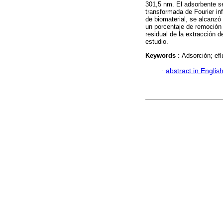
301,5 nm. El adsorbente se
transformada de Fourier in
de biomaterial, se alcanz
un porcentaje de remoción 
residual de la extracción 
estudio.
Keywords :
Adsorción; efl
·
abstract in Englis