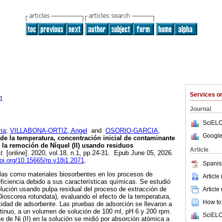
Services 
1
Journal
SciELO
ia
;
VILLABONA-ORTIZ, Angel
and
OSORIO-GARCIA,
Google
de la temperatura, concentración inicial de contaminante
 la remoción de Níquel (II) usando residuos
Article
t.
[online]. 2020, vol.18, n.1, pp.24-31. Epub June 05, 2026.
doi.org/10.15665/rp.v18i1.2071
.
Spanis
las como materiales biosorbentes en los procesos de
Article
eficiencia debido a sus características químicas. Se estudió
solución usando pulpa residual del proceso de extracción de
Article
Dioscorea rotundata), evaluando el efecto de la temperatura,
How to 
ntidad de adsorbente. Las pruebas de adsorción se llevaron a
tinuo, a un volumen de solución de 100 ml, pH 6 y 200 rpm.
SciELO
 de Ni (II) en la solución se midió por absorción atómica a