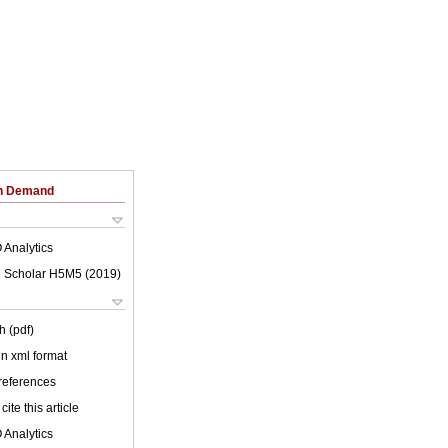
on Demand
 Analytics
 Scholar H5M5 (
2019
)
h (pdf)
 in xml format
 references
cite this article
 Analytics