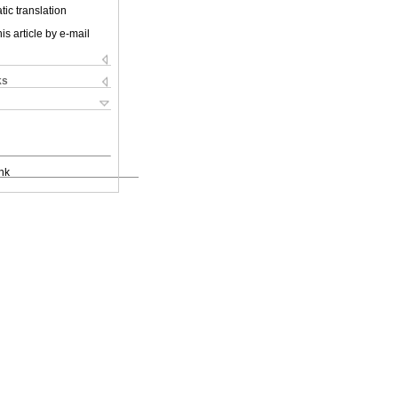
ic translation
is article by e-mail
ks
nk