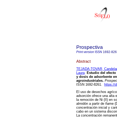
Prospectiva
Print version
ISSN
1692-826
Abstract
TEJADA-TOVAR, Candelar
Laura
.
Estudio del efecto 
y dosis de adsorbente en
agroindustriales.
Prospec
ISSN 1692-8261.
https://
El uso de desechos agríco
adsorción ofrece una alta 
la remoción de Ni (II) en 
almidón a partir de ñame (
concentración inicial y ca
cabo en un sistema discon
La concentración remanente